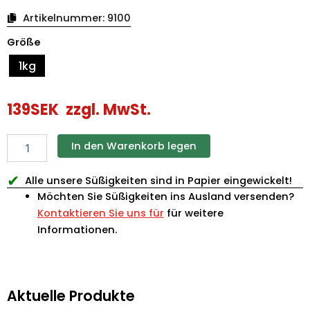
Artikelnummer:
9100
Werthers
Größe
Original
Creamy
1kg
Filling
Menge
139
SEK
zzgl. MwSt.
In den Warenkorb legen
✔
Alle unsere Süßigkeiten sind in Papier eingewickelt!
Möchten Sie Süßigkeiten ins Ausland versenden?
Kontaktieren Sie uns für
für weitere
Informationen.
Aktuelle Produkte