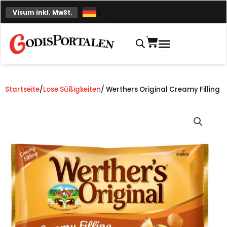
Zum
Visum inkl. MwSt.
Inhalt
springen
Einkaufskorb
Startseite
/
Lose Süßigkeiten
/ Werthers Original Creamy Filling