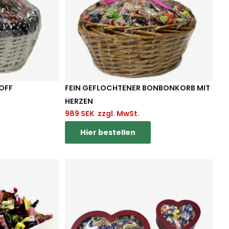
TOFF
FEIN GEFLOCHTENER BONBONKORB MIT
HERZEN
989
SEK
zzgl. MwSt.
Hier bestellen