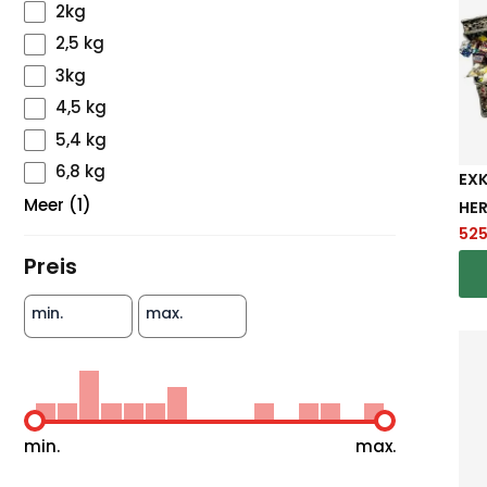
2kg
2,5 kg
3kg
4,5 kg
5,4 kg
6,8 kg
EXK
Meer
(1)
ER
52
Preis
min.
max.
min.
max.