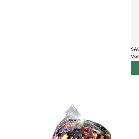
SÄC
Vo