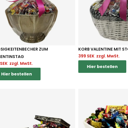
SIGKEITENBECHER ZUM V
KORB VALENTINE MIT S
399
SEK
zzgl. MwSt.
ENTINSTAG
SEK
zzgl. MwSt.
Hier bestellen
Hier bestellen