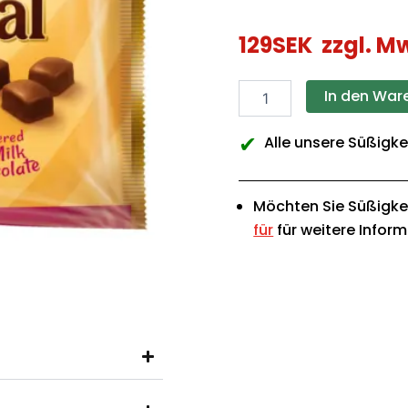
Toffees
Menge
129
SEK
zzgl. M
In den War
✔
Alle unsere Süßigke
Möchten Sie Süßigke
für
für weitere Infor