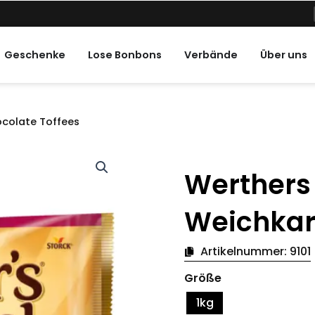
ne Feiertage
Geschenke
Lose Bonbons
Verbände
Über uns
ocolate Toffees
Werthers 
Weichkar
Artikelnummer:
9101
Werthers
Größe
Original
Soft
1kg
Chocolate