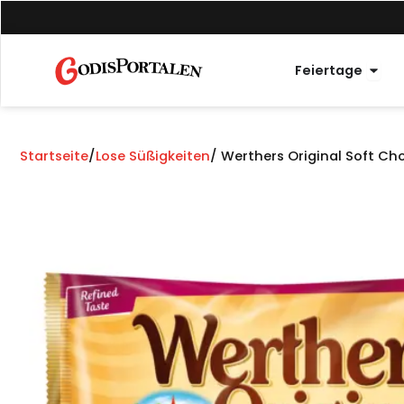
Zum
Inhalt
springen
Offe
Feiertage
Startseite
/
Lose Süßigkeiten
/ Werthers Original Soft Ch