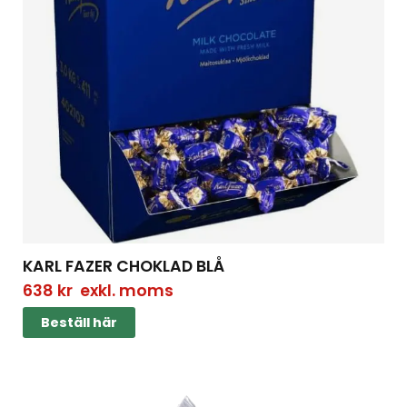
KARL FAZER CHOKLAD BLÅ
638
kr
exkl. moms
Beställ här