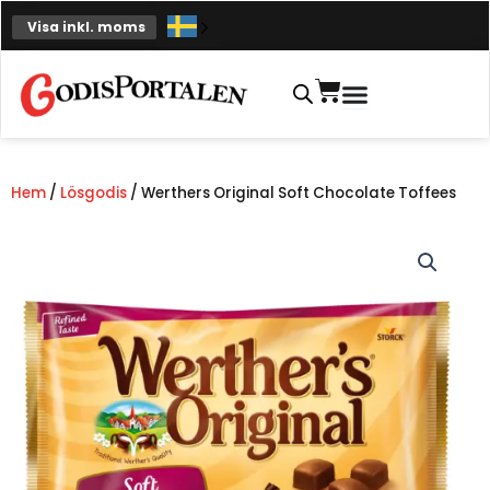
Hoppa
Visa inkl. moms
till
innehåll
Varukorg
Hem
/
Lösgodis
/ Werthers Original Soft Chocolate Toffees