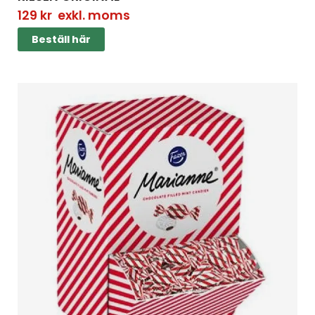
129
kr
exkl. moms
Beställ här