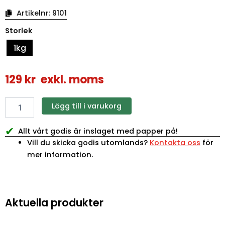
Artikelnr:
9101
Werthers
Storlek
Original
Soft
1kg
Chocolate
Toffees
mängd
129
kr
exkl. moms
Lägg till i varukorg
✔
Allt vårt godis är inslaget med papper på!
Vill du skicka godis utomlands?
Kontakta oss
för
mer information.
Aktuella produkter