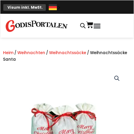
Zum
Visum inkl. MwSt.
Inhalt
springen
Einkaufskorb
Heim
/
Weihnachten
/
Weihnachtssäcke
/ Weihnachtssäcke
Santa