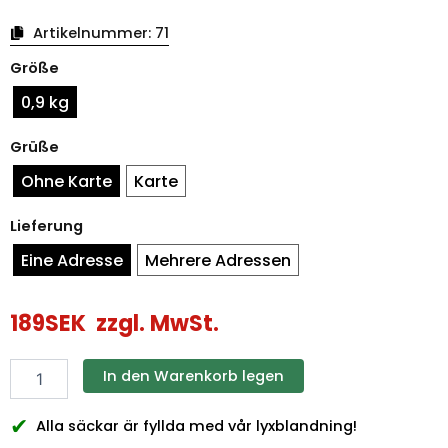
Artikelnummer:
71
Weihnachtssäcke
Größe
Weihnachtsmann
Menge
0,9 kg
Grüße
Ohne Karte
Karte
Lieferung
Eine Adresse
Mehrere Adressen
189
SEK
zzgl. MwSt.
In den Warenkorb legen
✔
Alla säckar är fyllda med vår lyxblandning!