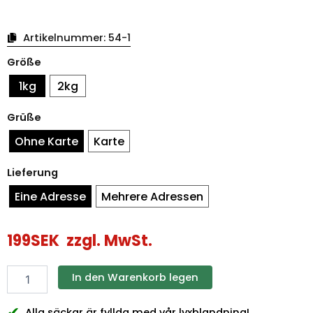
Artikelnummer:
54-1
Weihnachtssäcke
Größe
mit
Fenstern
1kg
2kg
Menge
Grüße
Ohne Karte
Karte
Lieferung
Eine Adresse
Mehrere Adressen
199
SEK
zzgl. MwSt.
In den Warenkorb legen
✔
Alla säckar är fyllda med vår lyxblandning!