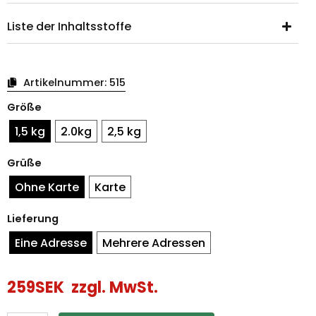
Liste der Inhaltsstoffe
Artikelnummer:
515
Ostertüte
Größe
frohe
Ostern
1,5 kg
2.0kg
2,5 kg
Menge
Grüße
Ohne Karte
Karte
Lieferung
Eine Adresse
Mehrere Adressen
259
SEK
zzgl. MwSt.