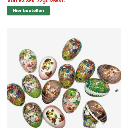
Von
93
SEK
zzgl. MwSt.
Hier bestellen