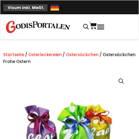
Zum
Visum inkl. MwSt.
Inhalt
springen
Einkaufskorb
Startseite
/
Osterleckereien
/
Ostersäckchen
/ Ostersäckchen
Frohe Ostern