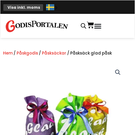
Hoppa
Visa inkl. moms
till
innehåll
Varukorg
Hem
/
Påskgodis
/
Påsksäckar
/ Påsksäck glad påsk