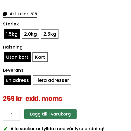
Artikelnr:
515
Påsksäck
Storlek
glad
påsk
1,5kg
2,0kg
2,5kg
mängd
Hälsning
Utan kort
Kort
Leverans
En adress
Flera adresser
259
kr
exkl. moms
Lägg till i varukorg
✔
Alla säckar är fyllda med vår lyxblandning!