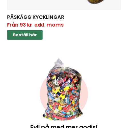
PÅSKÄGG KYCKLINGAR
Från
93
kr
exkl. moms
Beställ här
Fyll på med mer godis!