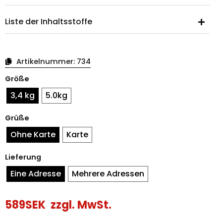
Liste der Inhaltsstoffe
Artikelnummer:
734
Osterkörbchen
Größe
mit
Seidenband
3,4 kg
5.0kg
Menge
Grüße
Ohne Karte
Karte
Lieferung
Eine Adresse
Mehrere Adressen
589
SEK
zzgl. MwSt.