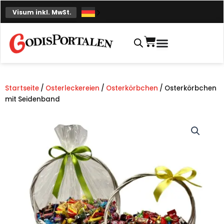
Zum
Visum inkl. MwSt.
Inhalt
springen
Einkaufskorb
Startseite
/
Osterleckereien
/
Osterkörbchen
/ Osterkörbchen
mit Seidenband