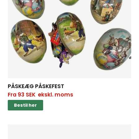
PÅSKEÆG PÅSKEFEST
Fra
93
SEK
ekskl. moms
Bestil her