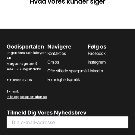
Hvad vores kunder siger
Godisportalen
Navigere
Følg os
Engströms Konfektyrer
Kontakt os
Facebook
AB
Om os
Instagram
Magasinsgatan 9
434 37 Kungsbacka
Ofte stillede spørgsmål
LinkedIn
Fortrolighedspolitik
Tlf:
0300 62016
E-mail:
info@godisportalen.se
Tilmeld Dig Vores Nyhedsbrev