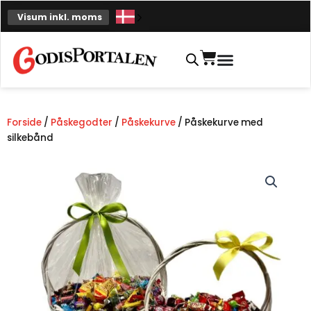
Spring
Visum inkl. moms
til
indhold
Indkøbskurv
Forside
/
Påskegodter
/
Påskekurve
/ Påskekurve med
silkebånd