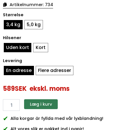
Artikelnummer:
734
Påskekurve
Størrelse
med
silkebånd
3,4 kg
5,0 kg
antal
Hilsener
Uden kort
Kort
Levering
En adresse
Flere adresser
589
SEK
ekskl. moms
Læg i kurv
✔
Alla korgar är fyllda med vår lyxblandning!
✔
Alt vores slik er pakket ind i papir!