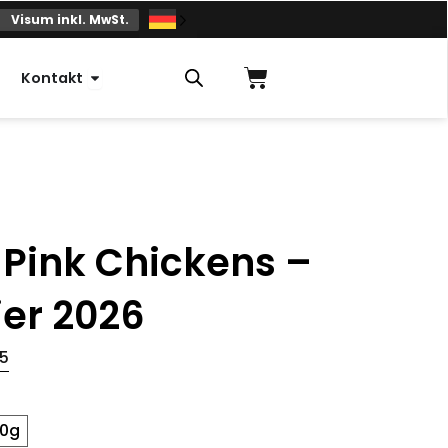
Visum inkl. MwSt.
Einkaufskorb
Offener Kontakt
Kontakt
 Pink Chickens –
ier 2026
5
00g