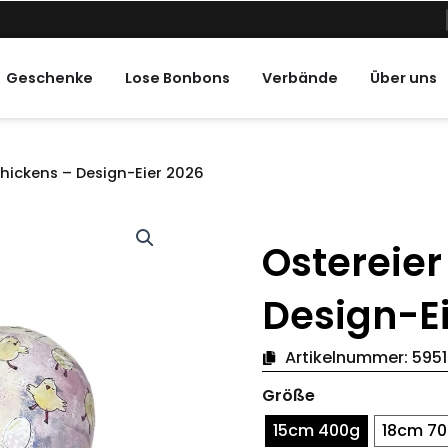
ne Feiertage
Geschenke
Lose Bonbons
Verbände
Über uns
Chickens – Design-Eier 2026
Ostereier
Design-E
Artikelnummer:
5951
Ostereier
Größe
Pink
Chickens
15cm 400g
18cm 7
–