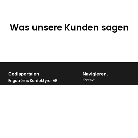
Was unsere Kunden sagen
Godisportalen
Navigieren.
Kontakt
Engströms Konfektyrer AB
Magasinsgatan 9
Über uns
434 37 Kungsbacka
Häufig gestellte Fragen
Datenschutzbestimmungen
Telefon:
0300 62016
E-Mail:
info@godisportalen.se