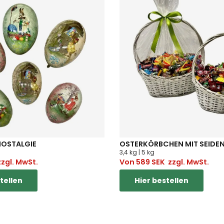
NOSTALGIE
OSTERKÖRBCHEN MIT SEIDE
3,4 kg | 5 kg
zgl. MwSt.
Von
589
SEK
zzgl. MwSt.
tellen
Hier bestellen