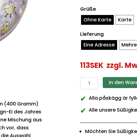
Design-
Grüße
Eier
2026
Ohne Karte
Karte
Stück
Lieferung
Eine Adresse
Mehre
113
SEK
zzgl. Mw
In den War
✔
Alla påskägg är fyl
 cm (400 Gramm)
✔
Alle unsere Süßigke
ign-Ei des Jahres
eine Mischung aus
ch vor, dass
Möchten Sie Süßigke
 die Auswahl