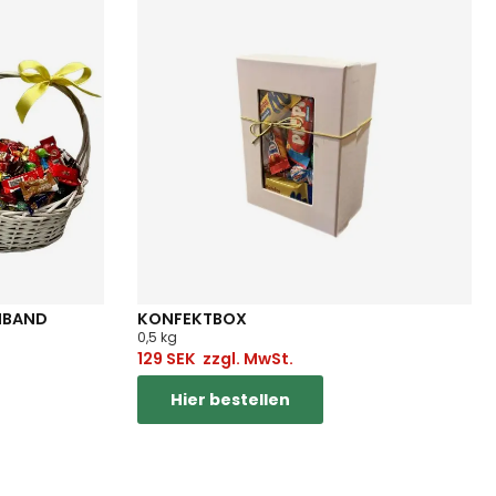
NBAND
KONFEKTBOX
0,5 kg
129
SEK
zzgl. MwSt.
Hier bestellen