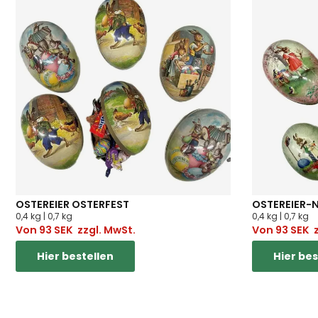
OSTEREIER OSTERFEST
OSTEREIER-
0,4 kg | 0,7 kg
0,4 kg | 0,7 kg
Von
93
SEK
zzgl. MwSt.
Von
93
SEK
z
Hier bestellen
Hier bes