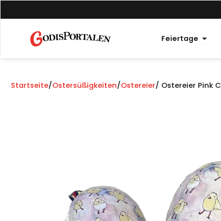
Zum
Inhalt
springen
Offe
Feiertage
Startseite
/
Ostersüßigkeiten
/
Ostereier
/ Ostereier Pink 