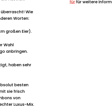
für
für weitere Infor
 überrascht! Wie
anderen Worten:
 cm großen Eier).
er Wahl
go anbringen.
igt, haben sehr
absolut besten
it sie frisch
onbons von
echter Luxus-Mix.