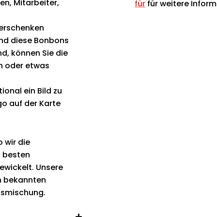
n, Mitarbeiter,
für
für weitere Infor
verschenken
sind diese Bonbons
d, können Sie die
n oder etwas
ional ein Bild zu
o auf der Karte
 wir die
t besten
ewickelt. Unsere
n bekannten
xusmischung.