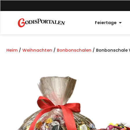
Zum
Inhalt
springen
Offe
Feiertage
Heim
/
Weihnachten
/
Bonbonschalen
/ Bonbonschale 