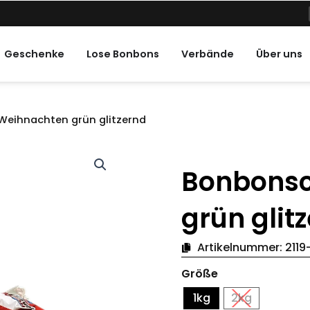
ne Feiertage
Geschenke
Lose Bonbons
Verbände
Über uns
Weihnachten grün glitzernd
Bonbonsc
grün glit
Artikelnummer:
2119
Bonbonschale
Größe
Weihnachten
grün
1kg
2kg
Glitter