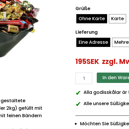
Menge
Grüße
Ohne Karte
Karte
Lieferung
Eine Adresse
Mehre
195
SEK
zzgl. M
In den War
✔
Alla godisskålar är
 gestaltete
✔
Alle unsere Süßigke
r 2kg) gefüllt mit
mit feinen Bändern
Möchten Sie Süßigke