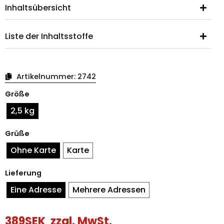
Inhaltsübersicht
Liste der Inhaltsstoffe
Artikelnummer:
2742
Süßigkeitenkorb
Größe
Ostern
Huhn
2,5 kg
Korb
Menge
Grüße
Ohne Karte
Karte
Lieferung
Eine Adresse
Mehrere Adressen
389
SEK
zzgl. MwSt.