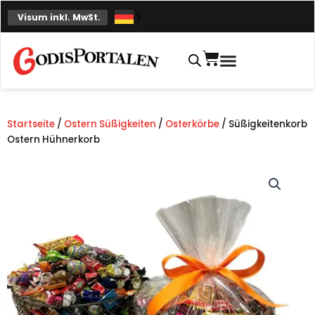
Zum
Visum inkl. MwSt.
Inhalt
springen
Einkaufskorb
Startseite
/
Ostern Süßigkeiten
/
Osterkörbe
/ Süßigkeitenkorb
Ostern Hühnerkorb