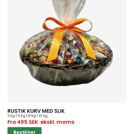
RUSTIK KURV MED SLIK
3 kg | 5 kg | 8 kg | 10 kg
Fra
495
SEK
ekskl. moms
Bestil her