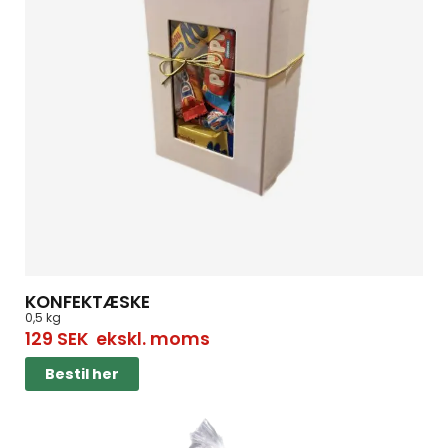
KONFEKTÆSKE
0,5 kg
129
SEK
ekskl. moms
Bestil her