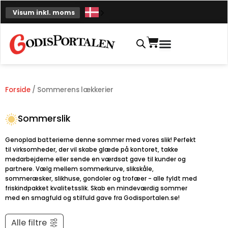
Spring
Visum inkl. moms
til
indhold
Indkøbskurv
Forside
/ Sommerens lækkerier
Sommerslik
Genoplad batterierne denne sommer med vores slik! Perfekt
til virksomheder, der vil skabe glæde på kontoret, takke
medarbejderne eller sende en værdsat gave til kunder og
partnere. Vælg mellem sommerkurve, slikskåle,
sommeræsker, slikhuse, gondoler og trofæer - alle fyldt med
friskindpakket kvalitetsslik. Skab en mindeværdig sommer
med en smagfuld og stilfuld gave fra Godisportalen.se!
Alle filtre