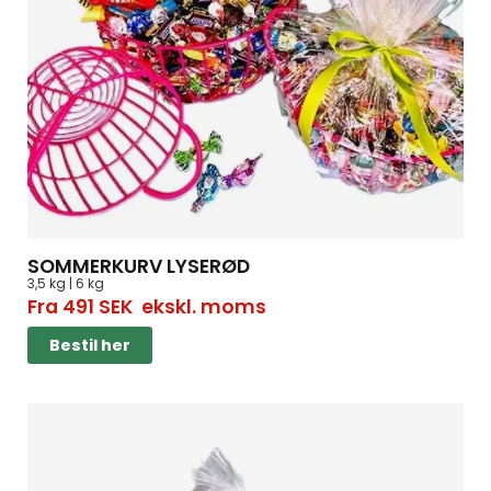
SOMMERKURV LYSERØD
3,5 kg | 6 kg
Fra
491
SEK
ekskl. moms
Bestil her