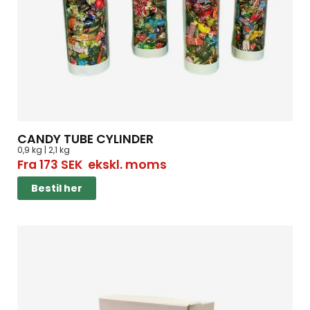
CANDY TUBE CYLINDER
0,9 kg | 2,1 kg
Fra
173
SEK
ekskl. moms
Bestil her