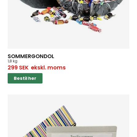
SOMMERGONDOL
1,8 kg
299
SEK
ekskl. moms
Bestil her