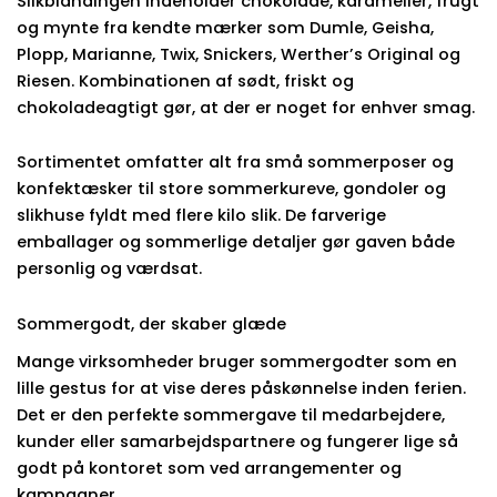
Slikblandingen indeholder chokolade, karameller, frugt
og mynte fra kendte mærker som Dumle, Geisha,
Plopp, Marianne, Twix, Snickers, Werther’s Original og
Riesen. Kombinationen af sødt, friskt og
chokoladeagtigt gør, at der er noget for enhver smag.
Sortimentet omfatter alt fra små sommerposer og
konfektæsker til store sommerkureve, gondoler og
slikhuse fyldt med flere kilo slik. De farverige
emballager og sommerlige detaljer gør gaven både
personlig og værdsat.
Sommergodt, der skaber glæde
Mange virksomheder bruger sommergodter som en
lille gestus for at vise deres påskønnelse inden ferien.
Det er den perfekte sommergave til medarbejdere,
kunder eller samarbejdspartnere og fungerer lige så
godt på kontoret som ved arrangementer og
kampagner.