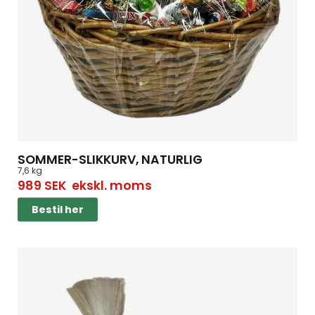
SOMMER-SLIKKURV, NATURLIG
7,6 kg
989
SEK
ekskl. moms
Bestil her