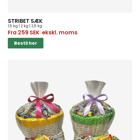
STRIBET SÆK
1,5 kg | 2 kg | 2,5 kg
Fra
259
SEK
ekskl. moms
Bestil her