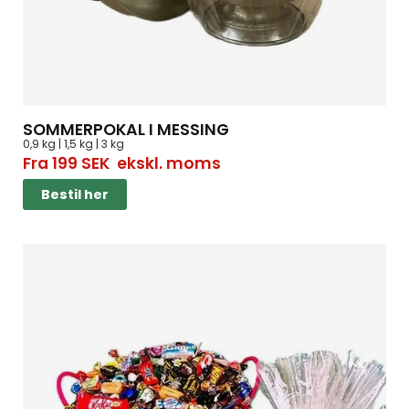
SOMMERPOKAL I MESSING
0,9 kg | 1,5 kg | 3 kg
Fra
199
SEK
ekskl. moms
Bestil her