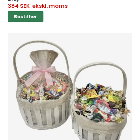
384
SEK
ekskl. moms
Bestil her