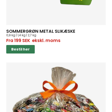
SOMMERGRØN METAL SLIKÆSKE
0,9 kg | 1,4 kg | 2,7 kg
Fra
199
SEK
ekskl. moms
Bestil her