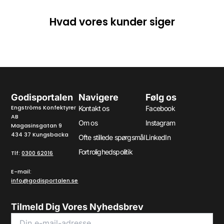
Hvad vores kunder siger
Godisportalen
Navigere
Følg os
Engströms Konfektyrer
Kontakt os
Facebook
AB
Om os
Instagram
Magasinsgatan 9
434 37 Kungsbacka
Ofte stillede spørgsmål
LinkedIn
Fortrolighedspolitik
Tlf:
0300 62016
E-mail:
info@godisportalen.se
Tilmeld Dig Vores Nyhedsbrev