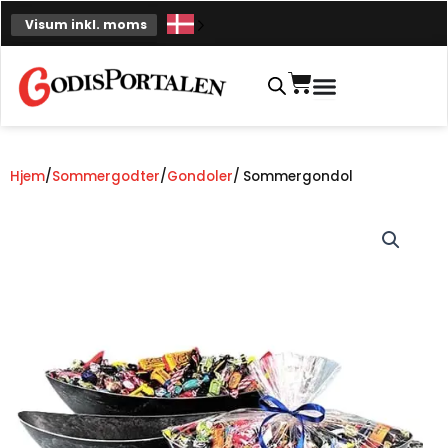
Spring
Visum inkl. moms
til
indhold
Indkøbskurv
Hjem
/
Sommergodter
/
Gondoler
/ Sommergondol