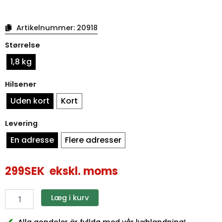
Artikelnummer:
20918
Antal
Størrelse
sommergondoler
1,8 kg
Hilsener
Uden kort
Kort
Levering
En adresse
Flere adresser
299
SEK
ekskl. moms
Læg i kurv