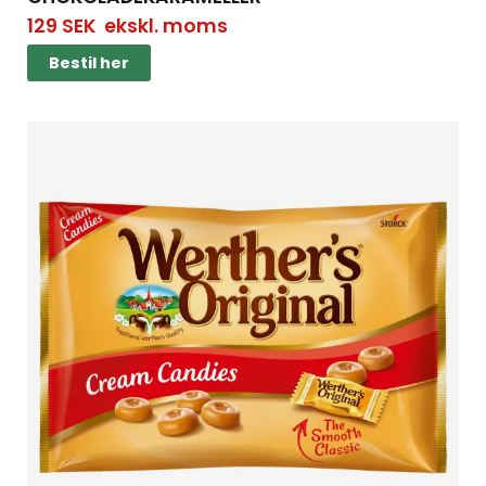
129
SEK
ekskl. moms
Bestil her