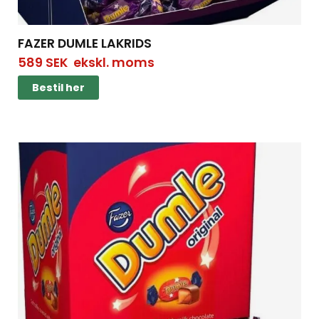
FAZER DUMLE LAKRIDS
589
SEK
ekskl. moms
Bestil her