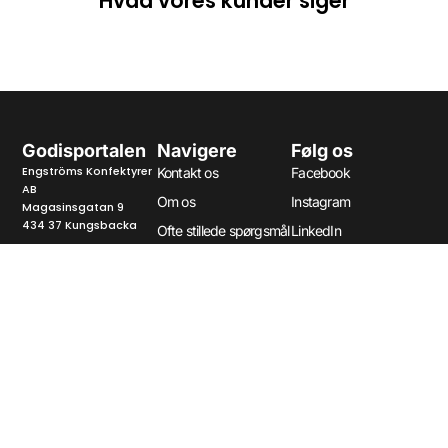
Hvad vores kunder siger
Godisportalen
Navigere
Følg os
Engströms Konfektyrer
Kontakt os
Facebook
AB
Om os
Instagram
Magasinsgatan 9
434 37 Kungsbacka
Ofte stillede spørgsmål
LinkedIn
Fortrolighedspolitik
Tlf:
0300 62016
E-mail:
info@godisportalen.se
Tilmeld Dig Vores Nyhedsbrev