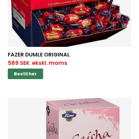
FAZER DUMLE ORIGINAL
589
SEK
ekskl. moms
Bestil her