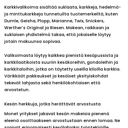
Karkkivalikoima sisältää suklaata, karkkeja, hedelmä-
ja minttukarkkeja tunnetuilta tuotemerkeiltä, kuten
Dumle, Geisha, Plopp, Marianne, Twix, Snickers,
Werther’s Original ja Riesen. Makean, raikkaan ja
suklaisen yhdistelmä takaa, että jokaiselle löytyy
jotain makuunsa sopivaa.
Valikoimasta löytyy kaikkea pienistä kesäpussista ja
karkkilaatikoista suuriin kesäkoreihin, gondoleihin ja
karkkitaloihin, jotka on täytetty useilla kiloilla karkkia.
Värikkäät pakkaukset ja kesäiset yksityiskohdat
tekevät lahjasta sekä henkilökohtaisen että
arvostetun.
Kesän herkkuja, jotka herättävät arvostusta
Monet yritykset jakavat kesän makeisia pienenä
eleenä osoittaakseen arvostustaan ennen lomaa. Ne
sopivat erinomaisesti kesälahjaksi työntekijöille,