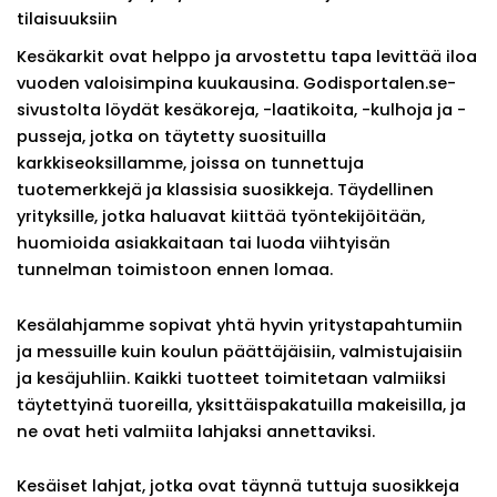
tilaisuuksiin
Kesäkarkit ovat helppo ja arvostettu tapa levittää iloa
vuoden valoisimpina kuukausina. Godisportalen.se-
sivustolta löydät kesäkoreja, -laatikoita, -kulhoja ja -
pusseja, jotka on täytetty suosituilla
karkkiseoksillamme, joissa on tunnettuja
tuotemerkkejä ja klassisia suosikkeja. Täydellinen
yrityksille, jotka haluavat kiittää työntekijöitään,
huomioida asiakkaitaan tai luoda viihtyisän
tunnelman toimistoon ennen lomaa.
Kesälahjamme sopivat yhtä hyvin yritystapahtumiin
ja messuille kuin koulun päättäjäisiin, valmistujaisiin
ja kesäjuhliin. Kaikki tuotteet toimitetaan valmiiksi
täytettyinä tuoreilla, yksittäispakatuilla makeisilla, ja
ne ovat heti valmiita lahjaksi annettaviksi.
Kesäiset lahjat, jotka ovat täynnä tuttuja suosikkeja