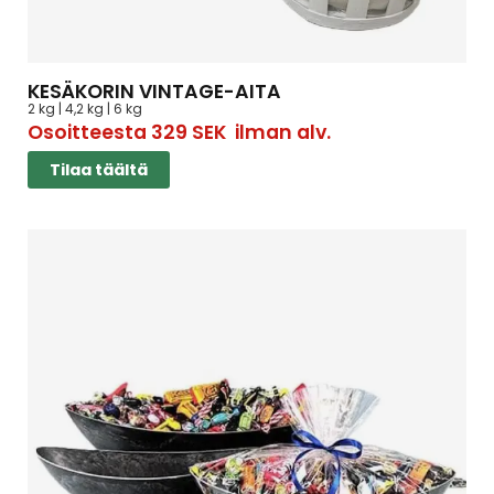
KESÄKORIN VINTAGE-AITA
2 kg | 4,2 kg | 6 kg
Osoitteesta
329
SEK
ilman alv.
Tilaa täältä