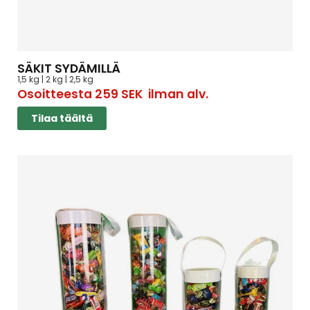
SÄKIT SYDÄMILLÄ
1,5 kg | 2 kg | 2,5 kg
Osoitteesta
259
SEK
ilman alv.
Tilaa täältä