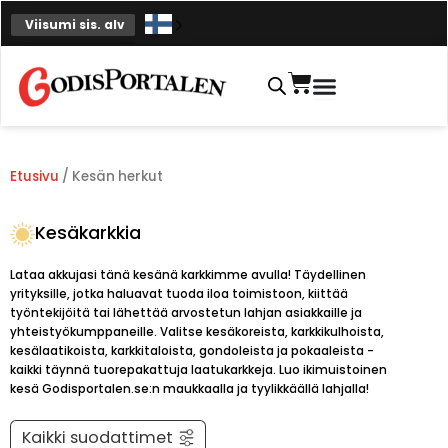
Siirry
Viisumi sis. alv
sisältöön
Ostoskori
Etusivu
/ Kesän herkut
Kesäkarkkia
Lataa akkujasi tänä kesänä karkkimme avulla! Täydellinen
yrityksille, jotka haluavat tuoda iloa toimistoon, kiittää
työntekijöitä tai lähettää arvostetun lahjan asiakkaille ja
yhteistyökumppaneille. Valitse kesäkoreista, karkkikulhoista,
kesälaatikoista, karkkitaloista, gondoleista ja pokaaleista -
kaikki täynnä tuorepakattuja laatukarkkeja. Luo ikimuistoinen
kesä Godisportalen.se:n maukkaalla ja tyylikkäällä lahjalla!
Kaikki suodattimet