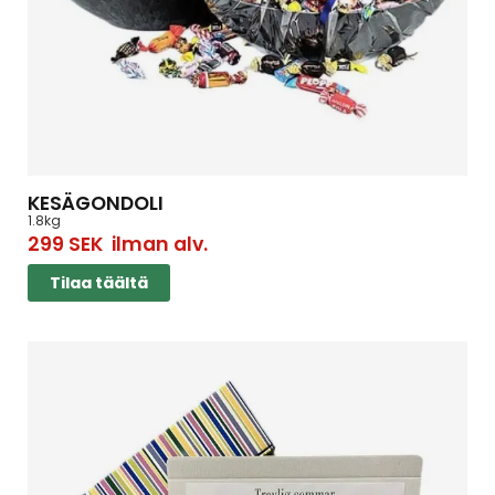
KESÄGONDOLI
1.8kg
299
SEK
ilman alv.
Tilaa täältä