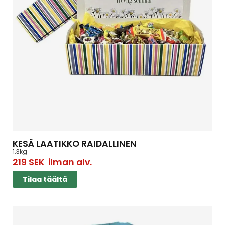
KESÄ LAATIKKO RAIDALLINEN
1.3kg
219
SEK
ilman alv.
Tilaa täältä