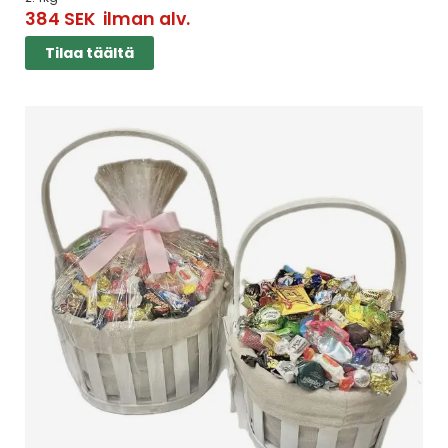
384
SEK
ilman alv.
Tilaa täältä