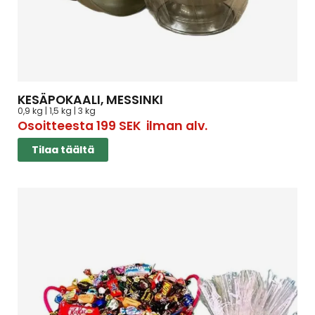
KESÄPOKAALI, MESSINKI
0,9 kg | 1,5 kg | 3 kg
Osoitteesta
199
SEK
ilman alv.
Tilaa täältä