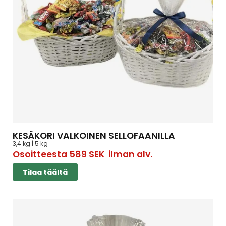
KESÄKORI VALKOINEN SELLOFAANILLA
3,4 kg | 5 kg
Osoitteesta
589
SEK
ilman alv.
Tilaa täältä