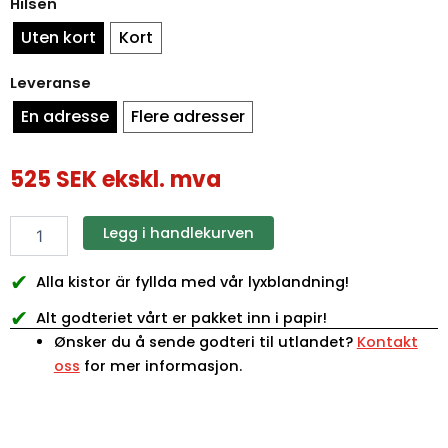
Hilsen
Uten kort
Kort
Leveranse
En adresse
Flere adresser
525
SEK
ekskl. mva
Legg i handlekurven
✔
Alla kistor är fyllda med vår lyxblandning!
✔
Alt godteriet vårt er pakket inn i papir!
Ønsker du å sende godteri til utlandet?
Kontakt
oss
for mer informasjon.