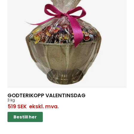
GODTERIKOPP VALENTINSDAG
3 kg
519
SEK
ekskl. mva.
Bestill her