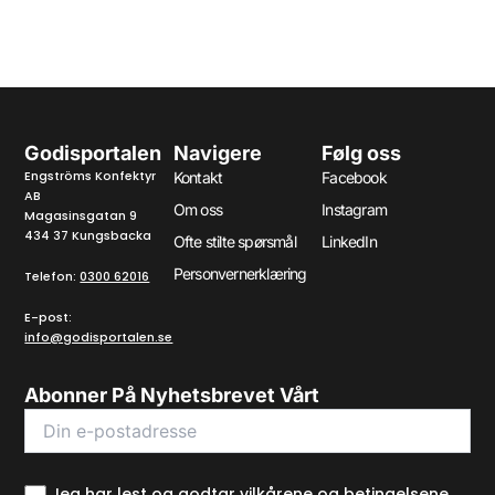
Godisportalen
Navigere
Følg oss
Engströms Konfektyr
Kontakt
Facebook
AB
Om oss
Instagram
Magasinsgatan 9
434 37 Kungsbacka
Ofte stilte spørsmål
LinkedIn
Personvernerklæring
Telefon:
0300 62016
E-post:
info@godisportalen.se
Abonner På Nyhetsbrevet Vårt
Jeg har lest og godtar vilkårene og betingelsene.