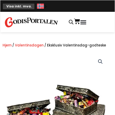
Hopp
Visa inkl. mva.
til
innhold
Handlekurv
Hjem
/
Valentinsdagen
/ Eksklusiv Valentinsdag-godteske