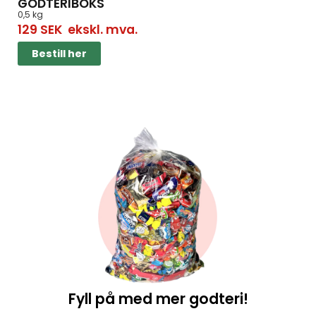
GODTERIBOKS
0,5 kg
129
SEK
ekskl. mva.
Bestill her
Fyll på med mer godteri!