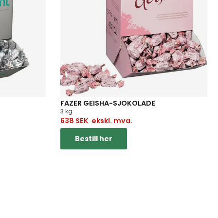
FAZER GEISHA-SJOKOLADE
3 kg
638
SEK
ekskl. mva.
Bestill her