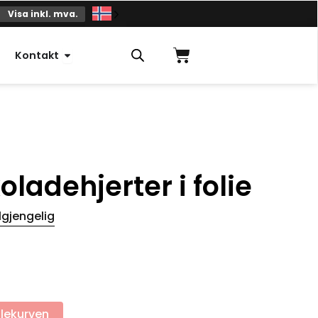
Visa inkl. mva.
Handlekurv
Åpne kontakt
Kontakt
oladehjerter i folie
lgjengelig
dlekurven