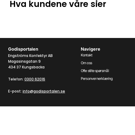
Hva kundene våre sier
Godisportalen
Navigere
Kontakt
Engströms Konfektyr AB
Magasinsgatan 9
Om oss
434 37 Kungsbacka
Ofte stilte spørsmål
Personvernerklæring
Telefon:
0300 62016
E-post:
info@godisportalen.se