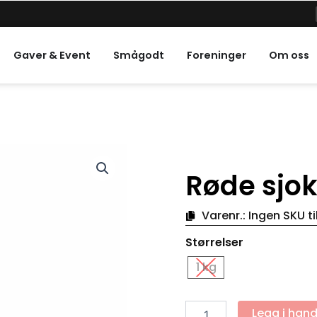
e helligdager
Gaver & Event
Smågodt
Foreninger
Om oss
Røde sjok
Varenr.:
Ingen SKU ti
Røde
Størrelser
sjokoladehjerter
i
1 kg
folie
antall
Legg i han