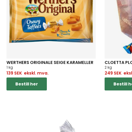
WERTHERS ORIGINALE SEIGE KARAMELLER
CLOETTA PL
1 kg
2 kg
139
SEK
ekskl. mva.
249
SEK
eksk
Bestill her
Bestill h