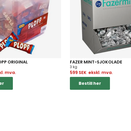
OPP ORIGINAL
FAZER MINT-SJOKOLADE
3 kg
l. mva.
599
SEK
ekskl. mva.
er
Bestill her