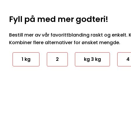
Fyll på med mer godteri!
Bestill mer av vår favorittblanding raskt og enkelt. Kl
Kombiner flere alternativer for ønsket mengde.
1 kg
2
kg 3 kg
4