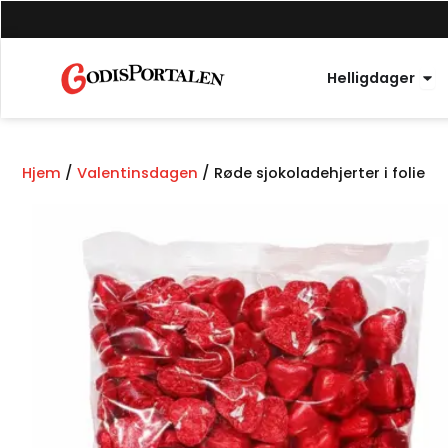
Hopp
til
innhold
Åpn
Helligdager
Hjem
/
Valentinsdagen
/ Røde sjokoladehjerter i folie