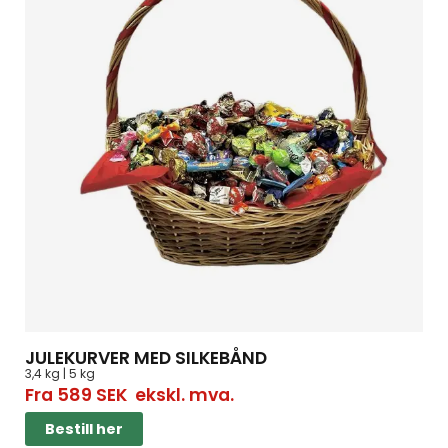
JULEKURVER MED SILKEBÅND
3,4 kg | 5 kg
Fra
589
SEK
ekskl. mva.
Bestill her