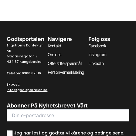
Godisportalen
Navigere
Følg oss
Engströms Konfektyr
Kontakt
Facebook
AB
Om oss
Instagram
Magasinsgatan 9
434 37 Kungsbacka
Ofte stilte spørsmål
LinkedIn
Personvernerklæring
Telefon:
0300 62016
E-post:
info@godisportalen.se
Abonner På Nyhetsbrevet Vårt
Jeg har lest og godtar vilkårene og betingelsene.