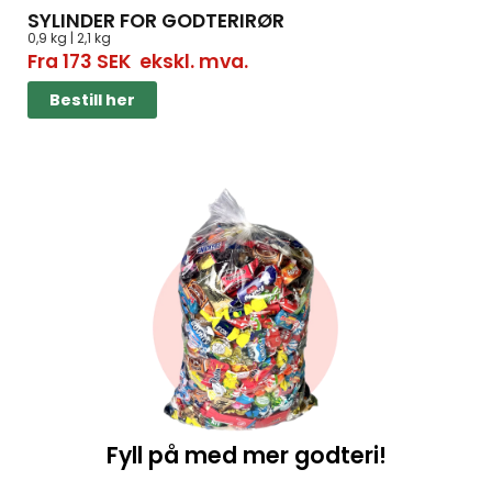
SYLINDER FOR GODTERIRØR
0,9 kg | 2,1 kg
Fra
173
SEK
ekskl. mva.
Bestill her
Fyll på med mer godteri!