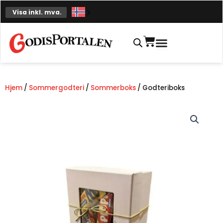
Hopp
Visa inkl. mva.
til
innhold
Handlekurv
Hjem
/
Sommergodteri
/
Sommerboks
/ Godteriboks