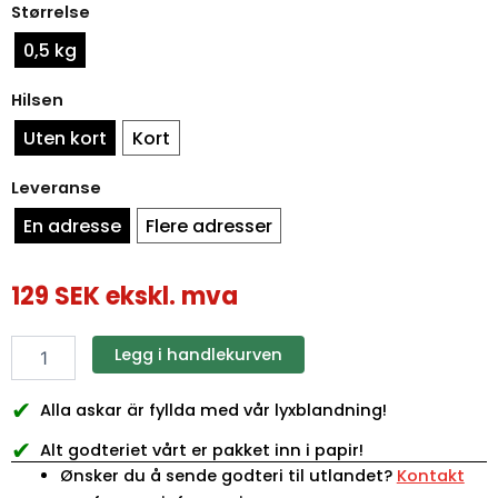
Størrelse
godteribokser
0,5 kg
Hilsen
Uten kort
Kort
Leveranse
En adresse
Flere adresser
129
SEK
ekskl. mva
Legg i handlekurven
✔
Alla askar är fyllda med vår lyxblandning!
✔
Alt godteriet vårt er pakket inn i papir!
Ønsker du å sende godteri til utlandet?
Kontakt