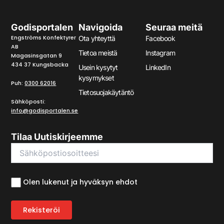
Godisportalen
Navigoida
Seuraa meitä
Engströms Konfektyrer
Ota yhteyttä
Facebook
AB
Tietoa meistä
Instagram
Magasinsgatan 9
434 37 Kungsbacka
Usein kysytyt
LinkedIn
kysymykset
Puh:
0300 62016
Tietosuojakäytäntö
Sähköposti:
info@godisportalen.se
Tilaa Uutiskirjeemme
Olen lukenut ja hyväksyn ehdot