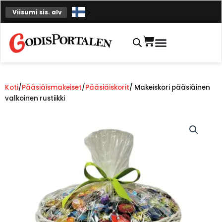
Siirry
Viisumi sis. alv
sisältöön
Ostoskori
Koti
/
Pääsiäismakeiset
/
Pääsiäiskorit
/ Makeiskori pääsiäinen
valkoinen rustiikki