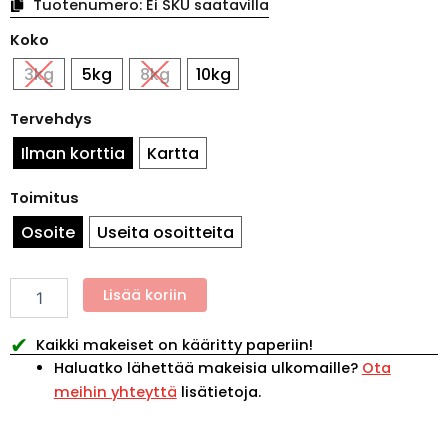
Tuotenumero:
Ei SKU saatavilla
Karkkikori
Koko
pääsiäinen
valkoinen
3kg
5kg
8kg
10kg
rustiikki
määrä
Tervehdys
Ilman korttia
Kartta
Toimitus
Osoite
Useita osoitteita
Lisää koriin
✔
Kaikki makeiset on kääritty paperiin!
Haluatko lähettää makeisia ulkomaille?
Ota
meihin yhteyttä
lisätietoja.