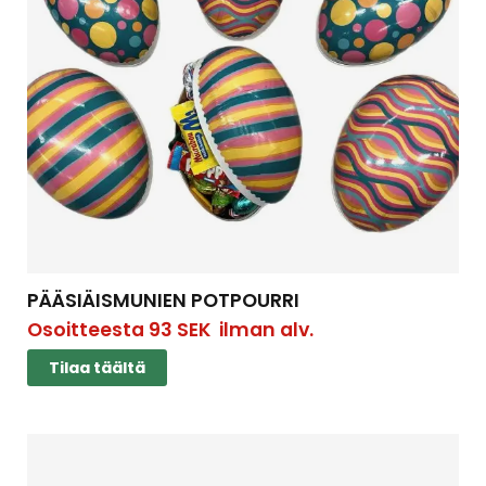
PÄÄSIÄISMUNIEN POTPOURRI
Osoitteesta
93
SEK
ilman alv.
Tilaa täältä