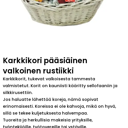
Karkkikori pääsiäinen
valkoinen rustiikki
Karkkikorit, tukevat valkoisesta tammesta
valmistetut. Korit on kauniisti kääritty sellofaaniin ja
silkkirusettiin.
Jos haluatte lähettää koreja, nämä sopivat
erinomaisesti. Koreissa ei ole kahvoja, mikä on hyvä,
sillä se tekee kuljetuksesta halvempaa.
Tuoreita ja herkullisia makeisia yrityksille,
työntekijöille, työtovereille tai ystäville.