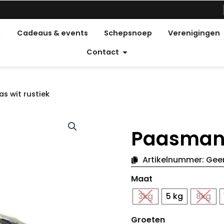
pen Feestdagen
Cadeaus & events
Schepsnoep
Verenigingen
Open Contact
Contact
s wit rustiek
Paasmand
Artikelnummer:
Gee
Snoepmandje
Maat
Pasen
wit
3kg
5 kg
8kg
rustiek
hoeveelheid
Groeten