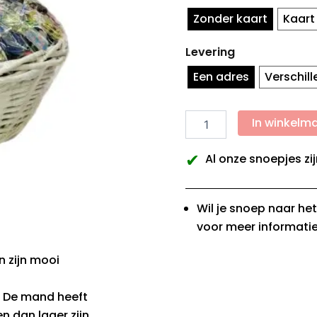
Zonder kaart
Kaart
Levering
Een adres
Verschil
In winkelm
✔
Al onze snoepjes zij
Wil je snoep naar he
voor meer informatie
 zijn mooi
t. De mand heeft
 dan lager zijn.