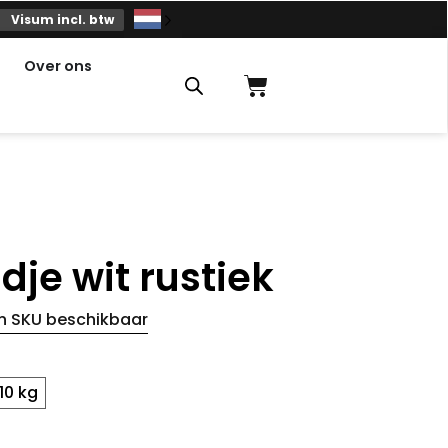
Visum incl. btw
Over ons
Winkelmandje
je wit rustiek
n SKU beschikbaar
10 kg