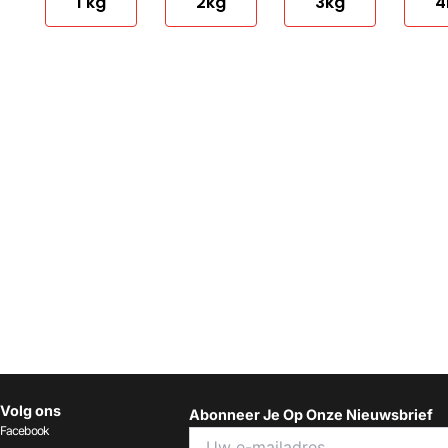
1 kg
2kg
3kg
4
Volg ons
Abonneer Je Op Onze Nieuwsbrief
Facebook