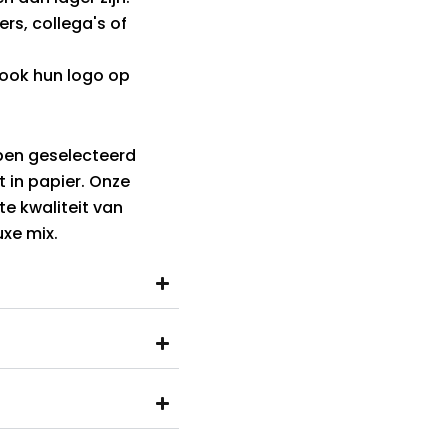
rs, collega's of
 ook hun logo op
ben geselecteerd
t in papier. Onze
e kwaliteit van
xe mix.