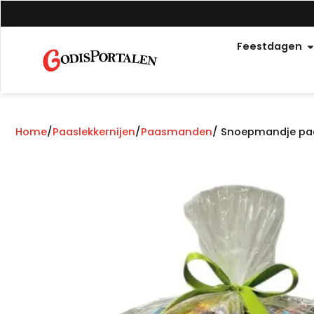
Overslaan
naar
O
inhoud
Feestdagen
Home
/
Paaslekkernijen
/
Paasmanden
/ Snoepmandje paa