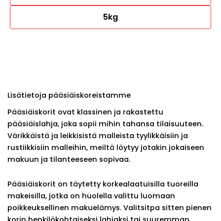
5kg
Lisätietoja pääsiäiskoreistamme
Pääsiäiskorit ovat klassinen ja rakastettu
pääsiäislahja, joka sopii mihin tahansa tilaisuuteen.
Värikkäistä ja leikkisistä malleista tyylikkäisiin ja
rustiikkisiin malleihin, meiltä löytyy jotakin jokaiseen
makuun ja tilanteeseen sopivaa.
Pääsiäiskorit on täytetty korkealaatuisilla tuoreilla
makeisilla, jotka on huolella valittu luomaan
poikkeuksellinen makuelämys. Valitsitpa sitten pienen
korin henkilökohtaiseksi lahjaksi tai suuremman