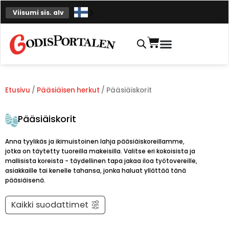
Siirry
Viisumi sis. alv
sisältöön
Ostoskori
Etusivu
/
Pääsiäisen herkut
/ Pääsiäiskorit
Pääsiäiskorit
Anna tyylikäs ja ikimuistoinen lahja pääsiäiskoreillamme,
jotka on täytetty tuoreilla makeisilla. Valitse eri kokoisista ja
mallisista koreista - täydellinen tapa jakaa iloa työtovereille,
asiakkaille tai kenelle tahansa, jonka haluat yllättää tänä
pääsiäisenä.
Kaikki suodattimet