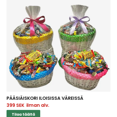
PÄÄSIÄISKORI ILOISISSA VÄREISSÄ
399
SEK
ilman alv.
Tilaa täältä