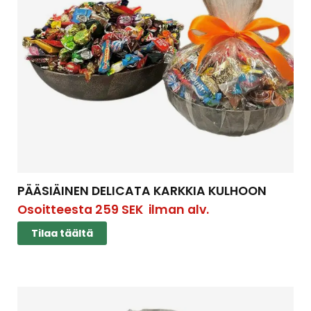
PÄÄSIÄINEN DELICATA KARKKIA KULHOON
Osoitteesta
259
SEK
ilman alv.
Tilaa täältä