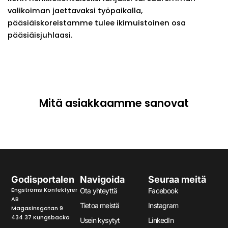
valikoiman jaettavaksi työpaikalla,
pääsiäiskoreistamme tulee ikimuistoinen osa
pääsiäisjuhlaasi.
Mitä asiakkaamme sanovat
Godisportalen
Navigoida
Seuraa meitä
Engströms Konfektyrer
Ota yhteyttä
Facebook
AB
Tietoa meistä
Instagram
Magasinsgatan 9
434 37 Kungsbacka
Usein kysytyt
LinkedIn