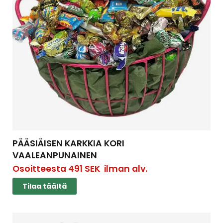
PÄÄSIÄISEN KARKKIA KORI
VAALEANPUNAINEN
Osoitteesta
491
SEK
ilman alv.
Tilaa täältä