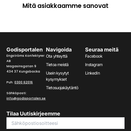
Mitä asiakkaamme sanovat
Godisportalen
Navigoida
Seuraa meitä
Engströms Konfektyrer
Ota yhteyttä
Facebook
AB
Tietoa meistä
Instagram
Magasinsgatan 9
434 37 Kungsbacka
Usein kysytyt
LinkedIn
kysymykset
Puh:
0300 62016
Tietosuojakäytäntö
Sähköposti:
info@godisportalen.se
Tilaa Uutiskirjeemme