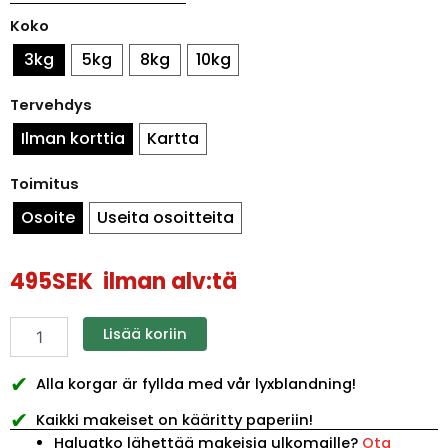
Karkkikori
Koko
maalaismainen
määrä
3kg
5kg
8kg
10kg
Tervehdys
Ilman korttia
Kartta
Toimitus
Osoite
Useita osoitteita
495
SEK
ilman alv:tä
Lisää koriin
✔
Alla korgar är fyllda med vår lyxblandning!
✔
Kaikki makeiset on kääritty paperiin!
Haluatko lähettää makeisia ulkomaille?
Ota