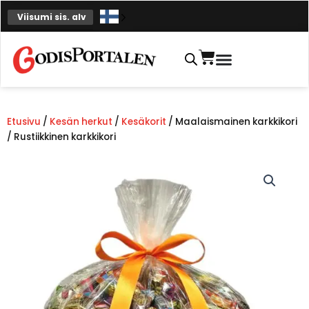
Siirry
Viisumi sis. alv
sisältöön
Ostoskori
Etusivu
/
Kesän herkut
/
Kesäkorit
/ Maalaismainen karkkikori
/ Rustiikkinen karkkikori