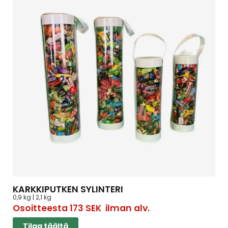
KARKKIPUTKEN SYLINTERI
0,9 kg | 2,1 kg
Osoitteesta
173
SEK
ilman alv.
Tilaa täältä