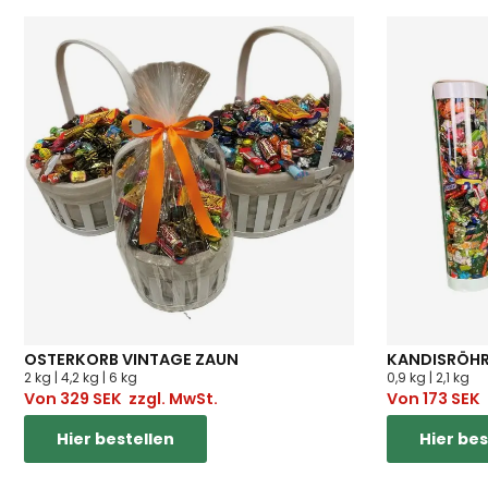
OSTERKORB VINTAGE ZAUN
KANDISRÖHR
2 kg | 4,2 kg | 6 kg
0,9 kg | 2,1 kg
Von
329
SEK
zzgl. MwSt.
Von
173
SEK
Hier bestellen
Hier bes