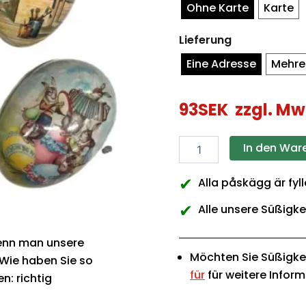
Ohne Karte
Karte
Lieferung
Eine Adresse
Mehre
93
SEK
zzgl. Mw
In den War
✔
Alla påskägg är fyl
✔
Alle unsere Süßigke
Wenn man unsere
Möchten Sie Süßigke
 Wie haben Sie so
für
für weitere Infor
n: richtig