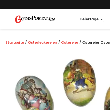
Zum
Inhalt
springen
Offe
Feiertage
Startseite
/
Osterleckereien
/
Ostereier
/ Ostereier Oste