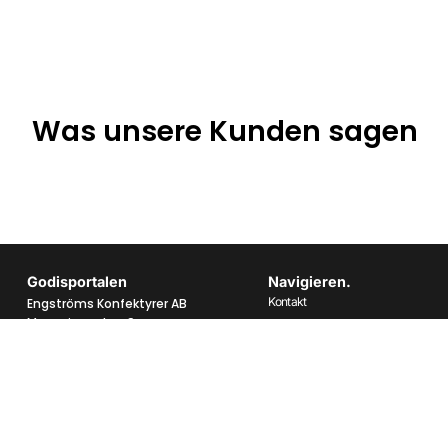
Was unsere Kunden sagen
Godisportalen
Navigieren.
Kontakt
Engströms Konfektyrer AB
Magasinsgatan 9
Über uns
434 37 Kungsbacka
Häufig gestellte Fragen
Datenschutzbestimmungen
Telefon:
0300 62016
E-Mail:
info@godisportalen.se