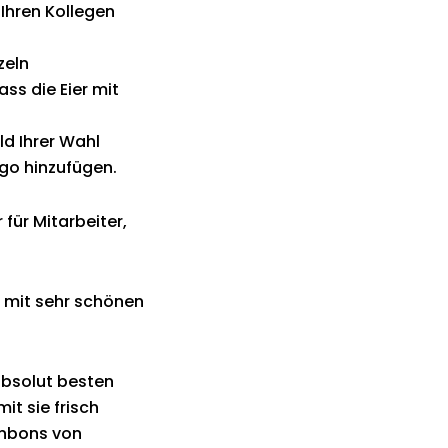
 Ihren Kollegen
zeln
ss die Eier mit
ld Ihrer Wahl
go hinzufügen.
 für Mitarbeiter,
d mit sehr schönen
absolut besten
it sie frisch
onbons von