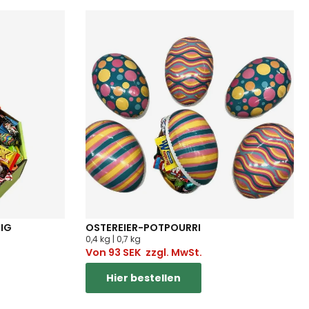
IG
OSTEREIER-POTPOURRI
0,4 kg | 0,7 kg
Von
93
SEK
zzgl. MwSt.
Hier bestellen