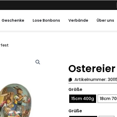
ne Feiertage
Geschenke
Lose Bonbons
Verbände
Über uns
rfest
Ostereier
Artikelnummer:
3011
Ostereier
Größe
Osterparty
Menge
15cm 400g
18cm 7
Grüße