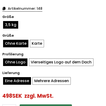
Artikelnummer:
148
Halloween-
Größe
Süßigkeitenhaus
große
3,5 kg
Menge
Grüße
Ohne Karte
Karte
Profilierung
Ohne Logo
Vierseitiges Logo auf dem Dach
Lieferung
Eine Adresse
Mehrere Adressen
498
SEK
zzgl. MwSt.