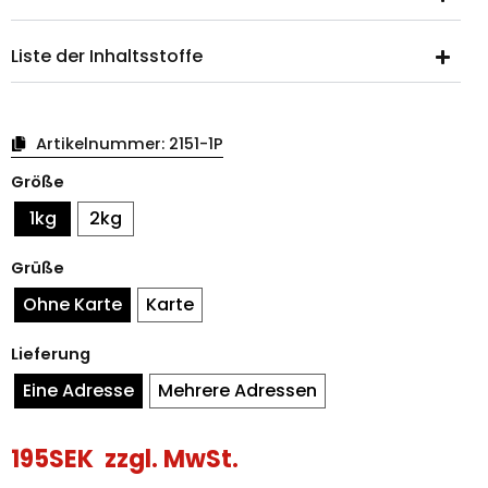
Liste der Inhaltsstoffe
Artikelnummer:
2151-1P
Bonbonschale
Größe
Ostern
Muscheln
1kg
2kg
Menge
Grüße
Ohne Karte
Karte
Lieferung
Eine Adresse
Mehrere Adressen
195
SEK
zzgl. MwSt.