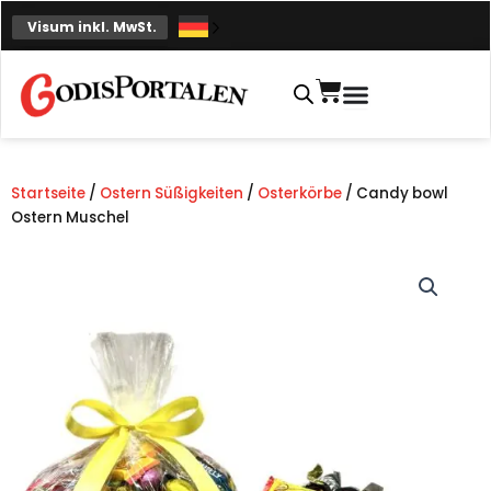
Zum
Visum inkl. MwSt.
Inhalt
springen
Einkaufskorb
Startseite
/
Ostern Süßigkeiten
/
Osterkörbe
/ Candy bowl
Ostern Muschel