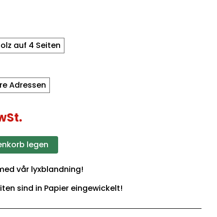
olz auf 4 Seiten
re Adressen
wSt.
enkorb legen
 med vår lyxblandning!
iten sind in Papier eingewickelt!