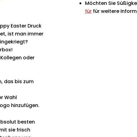
Möchten Sie Süßigke
für
für weitere Infor
ppy Easter Druck
et, ist man immer
eingekriegt?
erbox!
, Kollegen oder
n, das bis zum
er Wahl
Logo hinzufügen.
absolut besten
it sie frisch