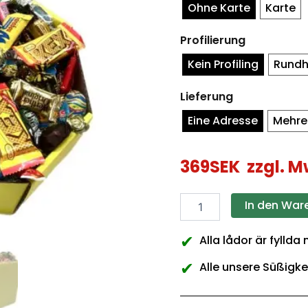
Ohne Karte
Karte
Profilierung
Kein Profiling
Rundh
Lieferung
Eine Adresse
Mehre
369
SEK
zzgl. M
In den War
✔
Alla lådor är fyllda
✔
Alle unsere Süßigke