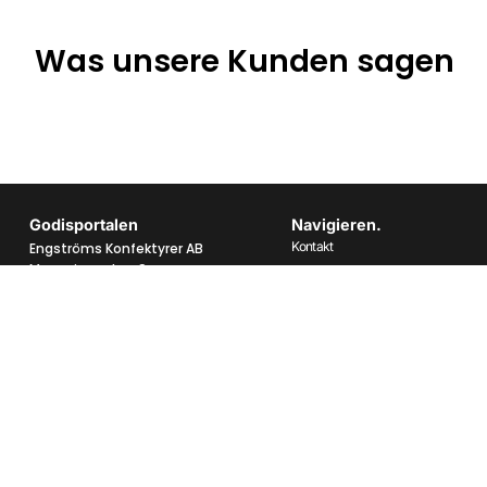
Was unsere Kunden sagen
Godisportalen
Navigieren.
Kontakt
Engströms Konfektyrer AB
Magasinsgatan 9
Über uns
434 37 Kungsbacka
Häufig gestellte Fragen
Datenschutzbestimmungen
Telefon:
0300 62016
E-Mail:
info@godisportalen.se