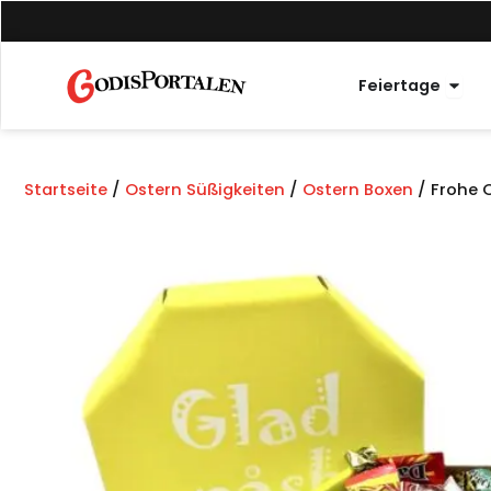
Zum
Inhalt
springen
Offe
Feiertage
Startseite
/
Ostern Süßigkeiten
/
Ostern Boxen
/ Frohe 