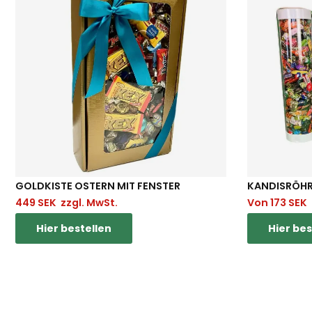
GOLDKISTE OSTERN MIT FENSTER
KANDISRÖHR
449
SEK
zzgl. MwSt.
Von
173
SEK
Hier bestellen
Hier bes