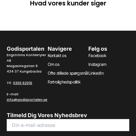
Hvad vores kunder siger
Godisportalen
Navigere
Følg os
Engströms Konfektyrer
Kontakt os
Facebook
AB
Om os
Instagram
Magasinsgatan 9
434 37 Kungsbacka
Ofte stillede spørgsmål
LinkedIn
Fortrolighedspolitik
Tlf:
0300 62016
E-mail:
info@godisportalen.se
Tilmeld Dig Vores Nyhedsbrev