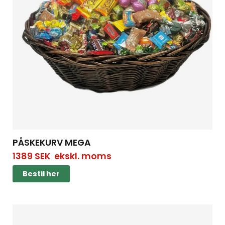
PÅSKEKURV MEGA
1389
SEK
ekskl. moms
Bestil her