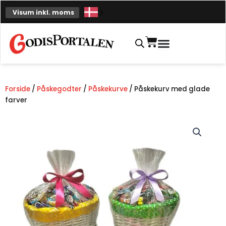
Spring
Visum inkl. moms
til
indhold
Indkøbskurv
Forside
/
Påskegodter
/
Påskekurve
/ Påskekurv med glade
farver