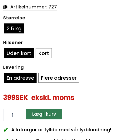
Artikelnummer:
727
Påskekurv
Størrelse
i
glade
2,5 kg
farver
antal
Hilsener
Uden kort
Kort
Levering
En adresse
Flere adresser
399
SEK
ekskl. moms
Læg i kurv
✔
Alla korgar är fyllda med vår lyxblandning!