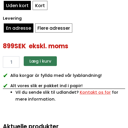
Uden kort
Kort
Levering
En adresse
Flere adresser
899
SEK
ekskl. moms
Læg i kurv
✔
Alla korgar är fyllda med vår lyxblandning!
✔
Alt vores slik er pakket ind i papir!
Vil du sende slik til udlandet?
Kontakt os for
for
mere information.
Aktuelle produkter