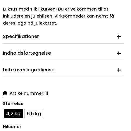
Luksus med slik i kurven! Du er velkommen til at
inkludere en julehilsen. Virksomheder kan nemt få
deres logo på julekortet.
Specifikationer
Indholdsfortegnelse
Liste over ingredienser
Artikelnummer:
11
Julekurve
Størrelse
luksus
mængde
4,2 kg
6,5 kg
Hilsener