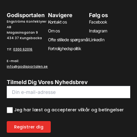
Godisportalen
Navigere
Følg os
Engströms Konfektyrer
Kontakt os
Facebook
AB
Om os
Instagram
Magasinsgatan 9
434 37 Kungsbacka
Ofte stillede spørgsmål
LinkedIn
Fortrolighedspolitik
Tlf:
0300 62016
E-mail:
info@godisportalen.se
Tilmeld Dig Vores Nyhedsbrev
Jeg har læst og accepterer vilkår og betingelser