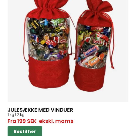
JULESÆKKE MED VINDUER
1 kg | 2 kg
Fra
199
SEK
ekskl. moms
Bestil her