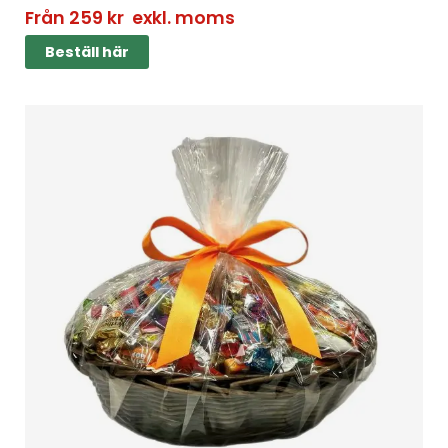
Från
259
kr
exkl. moms
Beställ här