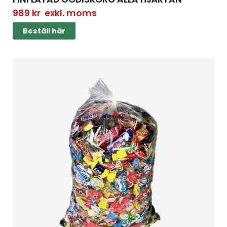
989
kr
exkl. moms
Beställ här