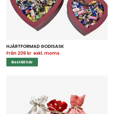
HJÄRTFORMAD GODISASK
Från
209
kr
exkl. moms
Beställ här