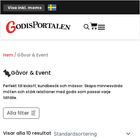
Hoppa
Visa inkl. moms
till
innehåll
Varukorg
Hem
/ Gåvor & Event
Gåvor & Event
Perfekt till kickoff, kundbesök och mässor. Skapa minnesvärda
möten och stärk relationer med godis som passar varje
tillfälle.
Alla filter
Visar alla 10 resultat