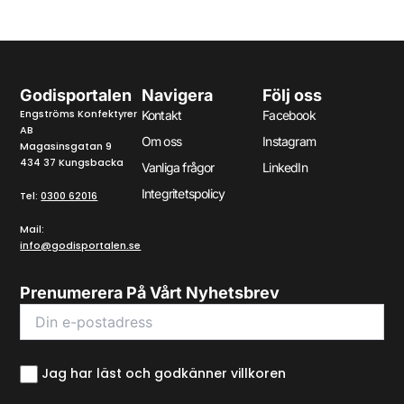
Godisportalen
Navigera
Följ oss
Engströms Konfektyrer
Kontakt
Facebook
AB
Om oss
Instagram
Magasinsgatan 9
434 37 Kungsbacka
Vanliga frågor
LinkedIn
Integritetspolicy
Tel:
0300 62016
Mail:
info@godisportalen.se
Prenumerera På Vårt Nyhetsbrev
Jag har läst och godkänner villkoren