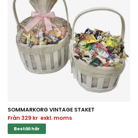
SOMMARKORG VINTAGE STAKET
Från
329
kr
exkl. moms
Beställ här