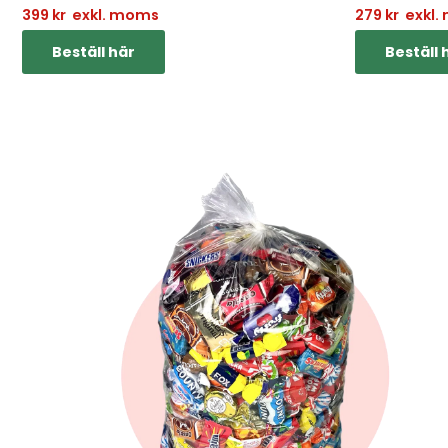
399
kr
exkl. moms
279
kr
exkl.
Beställ här
Beställ 