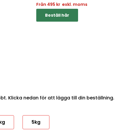
Från
495
kr
exkl. moms
Beställ här
. Klicka nedan för att lägga till din beställning.
kg
5kg