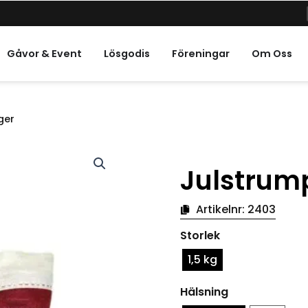
a Högtider
Gåvor & Event
Lösgodis
Föreningar
Om Oss
ger
Julstrump
Artikelnr:
2403
Julstrumpor
Storlek
i
blandade
1,5 kg
färger
mängd
Hälsning