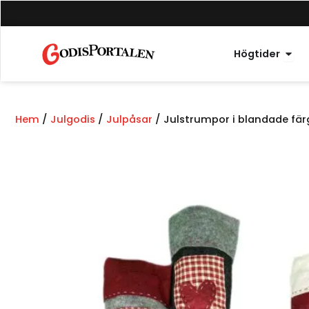
Hoppa
till
innehåll
Öppn
Högtider
Hem
/
Julgodis
/
Julpåsar
/ Julstrumpor i blandade fär