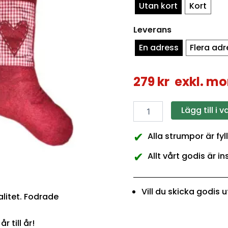
Utan kort
Kort
Leverans
En adress
Flera adr
279
kr
exkl. m
Lägg till i 
✔
Alla strumpor är fy
✔
Allt vårt godis är 
Vill du skicka godis
alitet. Fodrade
 till år!