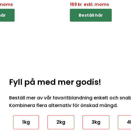
 moms
189
kr
exkl. moms
här
Beställ här
Fyll på med mer godis!
Beställ mer av vår favoritblandning enkelt och snabbt
Kombinera flera alternativ för önskad mängd.
1kg
2kg
3kg
4