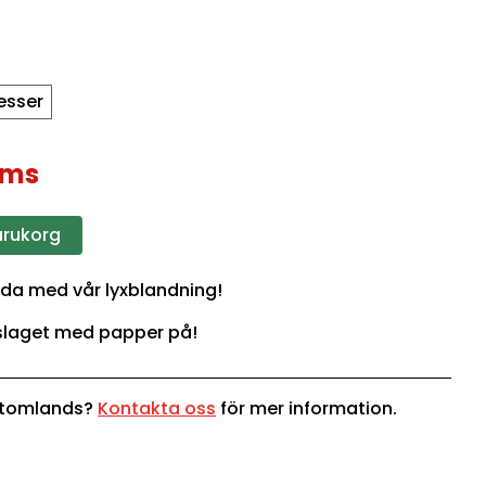
esser
oms
varukorg
llda med vår lyxblandning!
inslaget med papper på!
 utomlands?
Kontakta oss
för mer information.