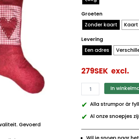
kleuren
hoeveelheid
Groeten
Zonder kaart
Kaart
Levering
Een adres
Verschil
279
SEK
excl.
In winkelm
✔
Alla strumpor är fy
✔
Al onze snoepjes zij
waliteit. Gevoerd
Wil je snoep naar he