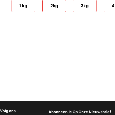
1 kg
2kg
3kg
4
Volg ons
Abonneer Je Op Onze Nieuwsbrief