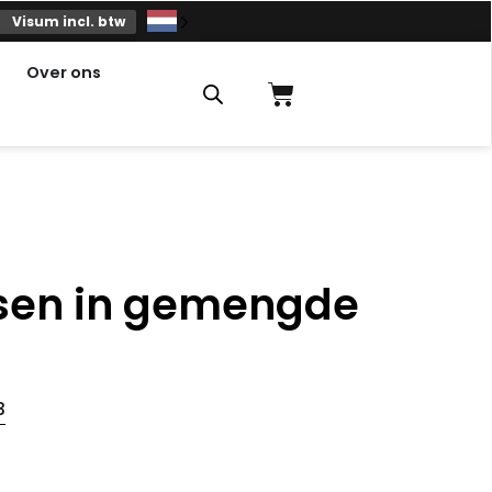
Visum incl. btw
Over ons
Winkelmandje
sen in gemengde
3