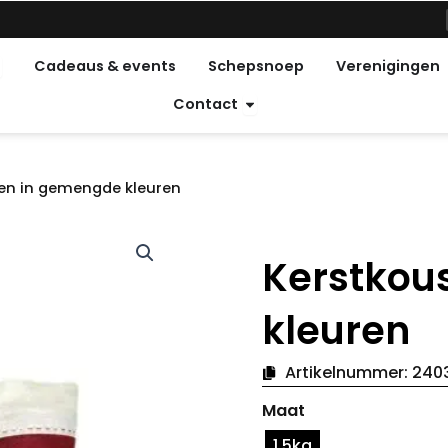
pen Feestdagen
Cadeaus & events
Schepsnoep
Verenigingen
Open Contact
Contact
en in gemengde kleuren
Kerstkou
kleuren
Artikelnummer:
240
Kerstsokken
Maat
in
gemengde
1,5kg