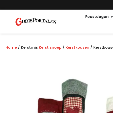
Overslaan
naar
O
inhoud
Feestdagen
Home
/ Kerstmis
Kerst snoep
/
Kerstkousen
/ Kerstkous