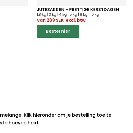
JUTEZAKKEN – PRETTIGE KERSTDAGEN
1,8 kg | 3 kg | 4 kg | 5 kg | 8 kg | 10 kg
Van
289
SEK
excl. btw
Bestel hier
!
melange. Klik hieronder om je bestelling toe te
ste hoeveelheid.