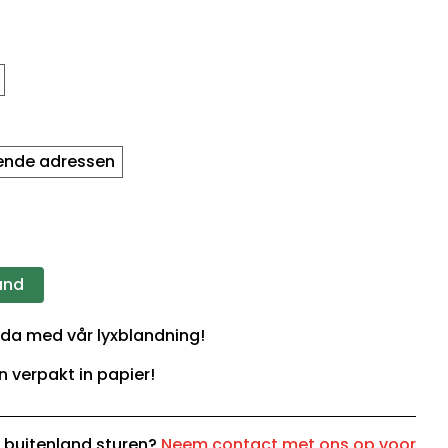
lende adressen
and
llda med vår lyxblandning!
n verpakt in papier!
t buitenland sturen?
Neem contact met ons op voor