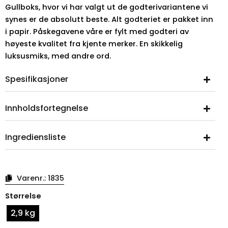
Gullboks, hvor vi har valgt ut de godterivariantene vi
synes er de absolutt beste. Alt godteriet er pakket inn
i papir. Påskegavene våre er fylt med godteri av
høyeste kvalitet fra kjente merker. En skikkelig
luksusmiks, med andre ord.
Spesifikasjoner
Innholdsfortegnelse
Ingrediensliste
Varenr.:
1835
Gyllen
Størrelse
påskeeske
med
2,9 kg
vindu