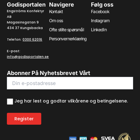
Godisportalen
Navigere
Følg oss
Engströms Konfektyr
Kontakt
Facebook
AB
Om oss
Instagram
Magasinsgatan 9
434 37 Kungsbacka
Ofte stilte spørsmål
LinkedIn
Personvernerklæring
Telefon:
0300 62016
E-post:
info@godisportalen.se
Abonner På Nyhetsbrevet Vårt
Jeg har lest og godtar vilkårene og betingelsene.