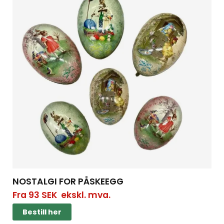
NOSTALGI FOR PÅSKEEGG
Fra
93
SEK
ekskl. mva.
Bestill her