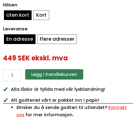
antall
Hilsen
Uten kort
Kort
Leveranse
En adresse
Flere adresser
449
SEK
ekskl. mva
Legg i handlekurven
✔
Alla lådor är fyllda med vår lyxblandning!
✔
Alt godteriet vårt er pakket inn i papir!
Ønsker du å sende godteri til utlandet?
Kontakt
oss
for mer informasjon.