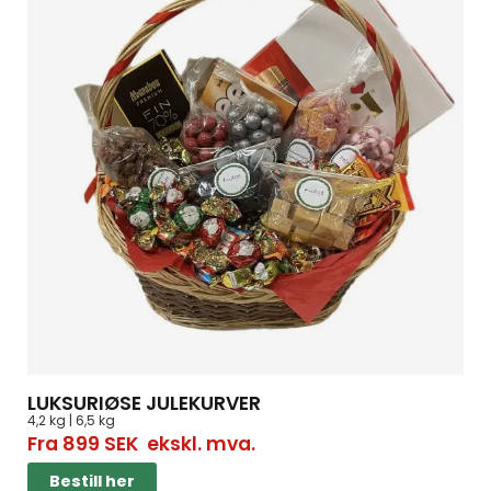
LUKSURIØSE JULEKURVER
4,2 kg | 6,5 kg
Fra
899
SEK
ekskl. mva.
Bestill her