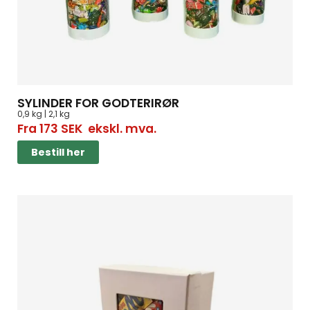
SYLINDER FOR GODTERIRØR
0,9 kg | 2,1 kg
Fra
173
SEK
ekskl. mva.
Bestill her