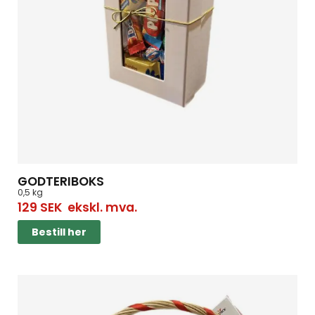
GODTERIBOKS
0,5 kg
129
SEK
ekskl. mva.
Bestill her