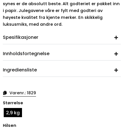
synes er de absolutt beste. Alt godteriet er pakket inn
i papir. Julegavene våre er fylt med godteri av
høyeste kvalitet fra kjente merker. En skikkelig
luksusmiks, med andre ord.
Spesifikasjoner
Innholdsfortegnelse
Ingrediensliste
Varenr.:
1829
Gull
Størrelse
juleboks
med
2,9 kg
vindu
antall
Hilsen