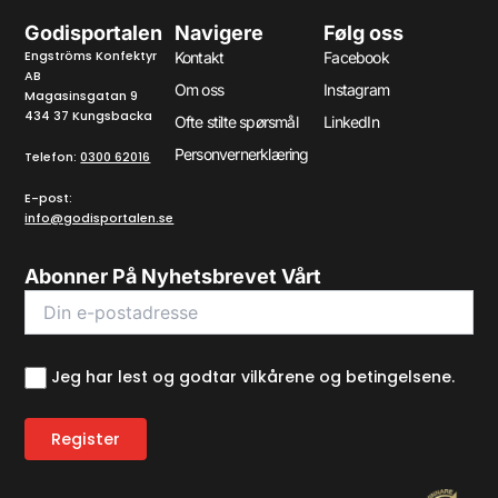
Godisportalen
Navigere
Følg oss
Engströms Konfektyr
Kontakt
Facebook
AB
Om oss
Instagram
Magasinsgatan 9
434 37 Kungsbacka
Ofte stilte spørsmål
LinkedIn
Personvernerklæring
Telefon:
0300 62016
E-post:
info@godisportalen.se
Abonner På Nyhetsbrevet Vårt
Jeg har lest og godtar vilkårene og betingelsene.