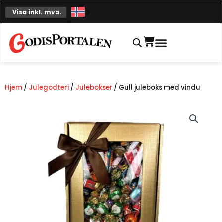
Hopp
Visa inkl. mva.
til
innhold
Handlekurv
Hjem
/
Julegodteri
/
Julebokser
/ Gull juleboks med vindu