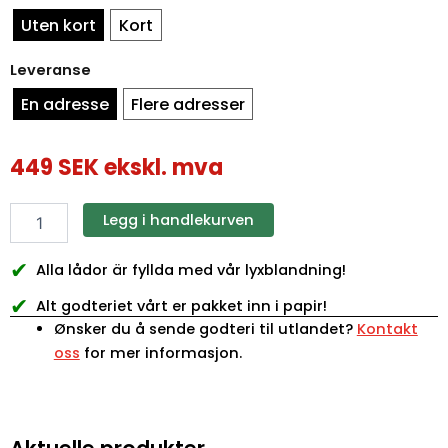
Uten kort
Kort
Leveranse
En adresse
Flere adresser
449
SEK
ekskl. mva
Legg i handlekurven
✔
Alla lådor är fyllda med vår lyxblandning!
✔
Alt godteriet vårt er pakket inn i papir!
Ønsker du å sende godteri til utlandet?
Kontakt
oss
for mer informasjon.