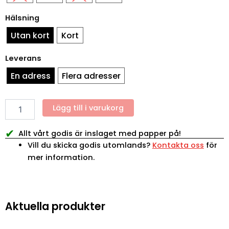
rustik
mängd
Hälsning
Utan kort
Kort
Leverans
En adress
Flera adresser
Lägg till i varukorg
✔
Allt vårt godis är inslaget med papper på!
Vill du skicka godis utomlands?
Kontakta oss
för
mer information.
Aktuella produkter