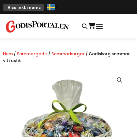
Hoppa
Visa inkl. moms
till
innehåll
Varukorg
Hem
/
Sommargodis
/
Sommarkorgar
/ Godiskorg sommar
vit rustik