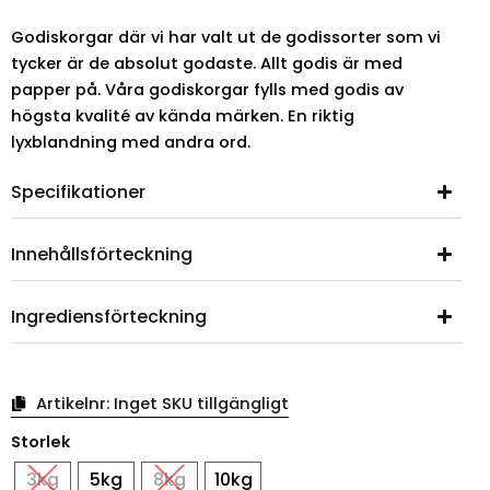
Godiskorgar där vi har valt ut de godissorter som vi
tycker är de absolut godaste. Allt godis är med
papper på. Våra godiskorgar fylls med godis av
högsta kvalité av kända märken. En riktig
lyxblandning med andra ord.
Specifikationer
Innehållsförteckning
Ingrediensförteckning
Artikelnr:
Inget SKU tillgängligt
Godiskorg
Storlek
sommar
vit
3kg
5kg
8kg
10kg