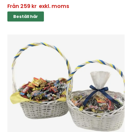
Från
259
kr
exkl. moms
Beställ här