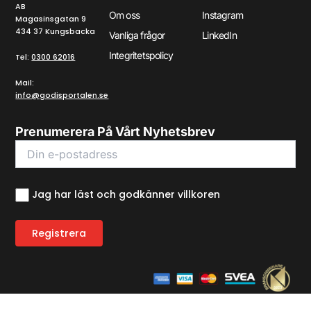
AB
Om oss
Instagram
Magasinsgatan 9
434 37 Kungsbacka
Vanliga frågor
LinkedIn
Integritetspolicy
Tel:
0300 62016
Mail:
info@godisportalen.se
Prenumerera På Vårt Nyhetsbrev
Jag har läst och godkänner villkoren