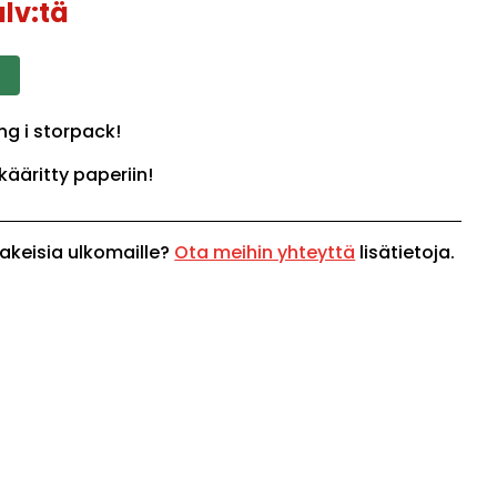
lv:tä
ng i storpack!
kääritty paperiin!
akeisia ulkomaille?
Ota meihin yhteyttä
lisätietoja.