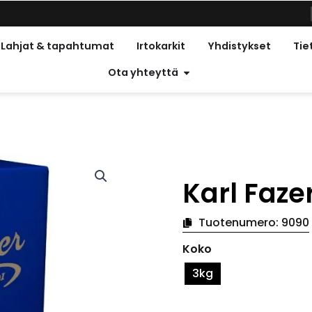
met vapaapäivät
Lahjat & tapahtumat
Irtokarkit
Yhdistykset
Tie
Avoin kontakti
Ota yhteyttä
Karl Faze
Tuotenumero:
9090
Karl
Koko
Fazer
chocolate
3kg
blue
määrä