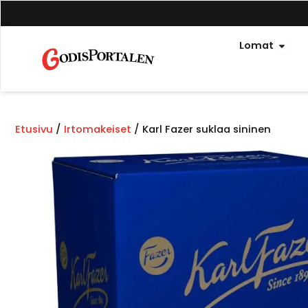
Siirry
sisältöön
Avoi
Lomat
Etusivu
/
Irtomakeiset
/ Karl Fazer suklaa sininen