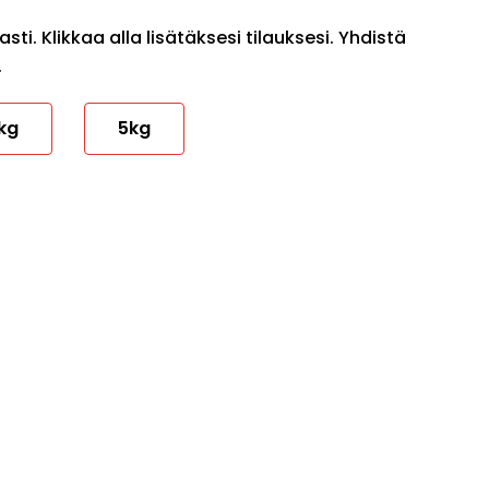
ti. Klikkaa alla lisätäksesi tilauksesi. Yhdistä
.
kg
5kg