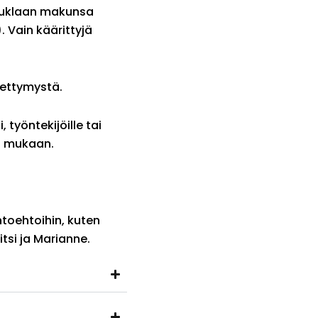
 suklaan makunsa
 Vain käärittyjä
pettymystä.
 työntekijöille tai
n mukaan.
htoehtoihin, kuten
itsi ja Marianne.