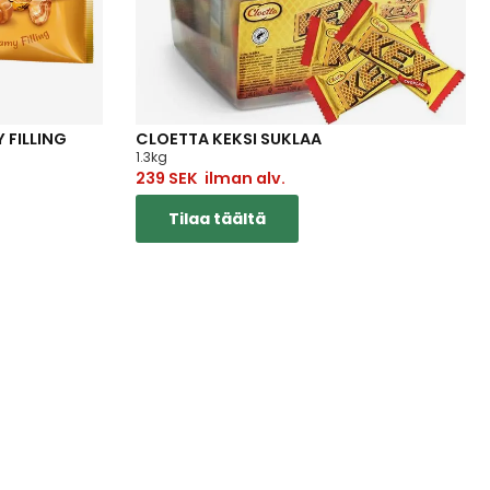
 FILLING
CLOETTA KEKSI SUKLAA
1.3kg
239
SEK
ilman alv.
Tilaa täältä