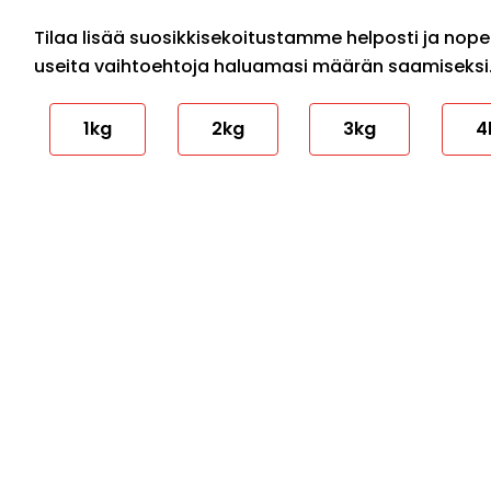
Tilaa lisää suosikkisekoitustamme helposti ja nopeas
useita vaihtoehtoja haluamasi määrän saamiseksi
1kg
2kg
3kg
4