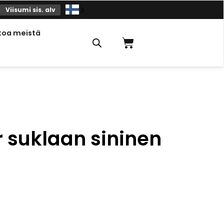
Viisumi sis. alv
toa meistä
Ostoskori
r suklaan sininen