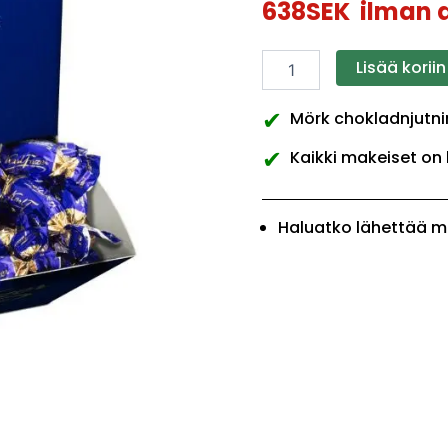
638
SEK
ilman a
Lisää koriin
✔
Mörk chokladnjutni
✔
Kaikki makeiset on 
Haluatko lähettää m