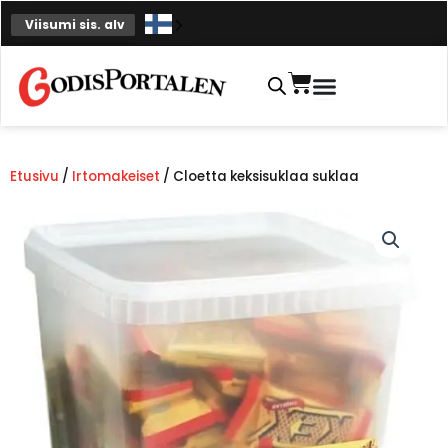
Siirry
Viisumi sis. alv
sisältöön
Ostoskori
Etusivu
/
Irtomakeiset
/ Cloetta keksisuklaa suklaa