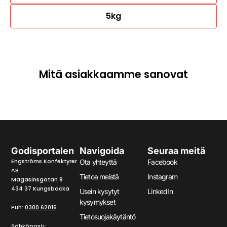
5kg
Mitä asiakkaamme sanovat
Godisportalen
Navigoida
Seuraa meitä
Engströms Konfektyrer
Ota yhteyttä
Facebook
AB
Tietoa meistä
Instagram
Magasinsgatan 9
434 37 Kungsbacka
Usein kysytyt
LinkedIn
kysymykset
Puh:
0300 62016
Tietosuojakäytäntö
Sähköposti: