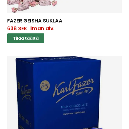
FAZER GEISHA SUKLAA
638
SEK
ilman alv.
Tilaa täältä