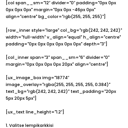
[col span__sm="12″ divider="0″ padding="0px 0px
0px 0px 0px" margin="0px 0px -46px 0px"
align="centre" bg_color="rgb(255, 255, 255)"]
[row_inner style="large" col_bg="rgb(242, 242, 242)"
width="full-width" v_align="equal" h_align="centre"
padding="0px 0px 0px 0px 0px 0px" depth="3″]
[col_inner span="3" span__sm="6" divider="0"
margin="0px 0px 0px 0px 20px" align="centre"]
[ux_image_box img="18774″
image_overlay="rgba(255, 255, 255, 255, 0.384)"
text_bg="rgb(242, 242, 242)" text_padding="20px
5px 20px 5px"]
[ux_text line_height="1.2″]
1. Valitse lempikarkkisi