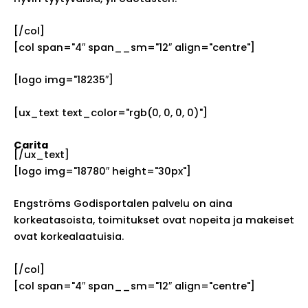
[/col]
[col span="4″ span__sm="12″ align="centre"]
[logo img="18235″]
[ux_text text_color="rgb(0, 0, 0, 0)"]
Carita
[/ux_text]
[logo img="18780″ height="30px"]
Engströms Godisportalen palvelu on aina
korkeatasoista, toimitukset ovat nopeita ja makeiset
ovat korkealaatuisia.
[/col]
[col span="4″ span__sm="12″ align="centre"]