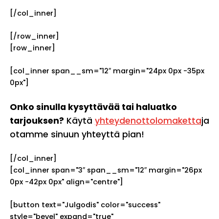
[/col_inner]
[/row_inner]
[row_inner]
[col_inner span__sm="12″ margin="24px 0px -35px
0px"]
Onko sinulla kysyttävää tai haluatko
tarjouksen?
Käytä
yhteydenottolomaketta
ja
otamme sinuun yhteyttä pian!
[/col_inner]
[col_inner span="3″ span__sm="12″ margin="26px
0px -42px 0px" align="centre"]
[button text="Julgodis" color="success"
style="bevel" expand="true"