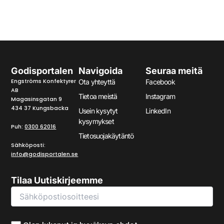
Godisportalen
Navigoida
Seuraa meitä
Engströms Konfektyrer
Ota yhteyttä
Facebook
AB
Tietoa meistä
Instagram
Magasinsgatan 9
434 37 Kungsbacka
Usein kysytyt
LinkedIn
kysymykset
Puh:
0300 62016
Tietosuojakäytäntö
Sähköposti:
info@godisportalen.se
Tilaa Uutiskirjeemme