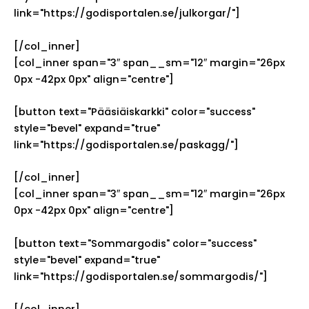
link="https://godisportalen.se/julkorgar/"]
[/col_inner]
[col_inner span="3″ span__sm="12″ margin="26px
0px -42px 0px" align="centre"]
[button text="Pääsiäiskarkki" color="success"
style="bevel" expand="true"
link="https://godisportalen.se/paskagg/"]
[/col_inner]
[col_inner span="3″ span__sm="12″ margin="26px
0px -42px 0px" align="centre"]
[button text="Sommargodis" color="success"
style="bevel" expand="true"
link="https://godisportalen.se/sommargodis/"]