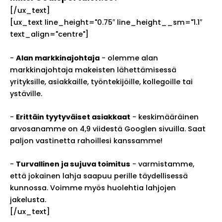
[/ux_text]
[ux_text line_height="0.75″ line_height__sm="1.1″
text_align="centre"]
-
Alan markkinajohtaja
- olemme alan
markkinajohtaja makeisten lähettämisessä
yrityksille, asiakkaille, työntekijöille, kollegoille tai
ystäville.
-
Erittäin tyytyväiset asiakkaat
- keskimääräinen
arvosanamme on 4,9 viidestä Googlen sivuilla. Saat
paljon vastinetta rahoillesi kanssamme!
-
Turvallinen ja sujuva toimitus
- varmistamme,
että jokainen lahja saapuu perille täydellisessä
kunnossa. Voimme myös huolehtia lahjojen
jakelusta.
[/ux_text]