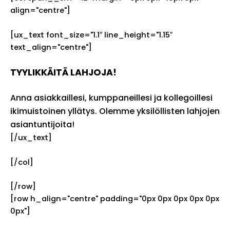
align="centre"]
[ux_text font_size="1.1″ line_height="1.15″
text_align="centre"]
TYYLIKKÄITÄ LAHJOJA!
Anna asiakkaillesi, kumppaneillesi ja kollegoillesi
ikimuistoinen yllätys. Olemme yksilöllisten lahjojen
asiantuntijoita!
[/ux_text]
[/col]
[/row]
[row h_align="centre" padding="0px 0px 0px 0px 0px
0px"]