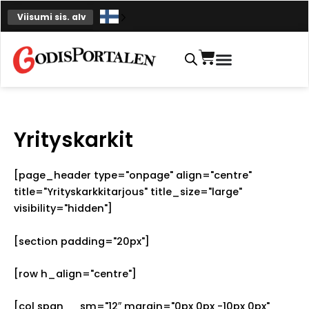
Siirry
Viisumi sis. alv
sisältöön
Ostoskori
Yrityskarkit
[page_header type="onpage" align="centre"
title="Yrityskarkkitarjous" title_size="large"
visibility="hidden"]
[section padding="20px"]
[row h_align="centre"]
[col span__sm="12″ margin="0px 0px -10px 0px"