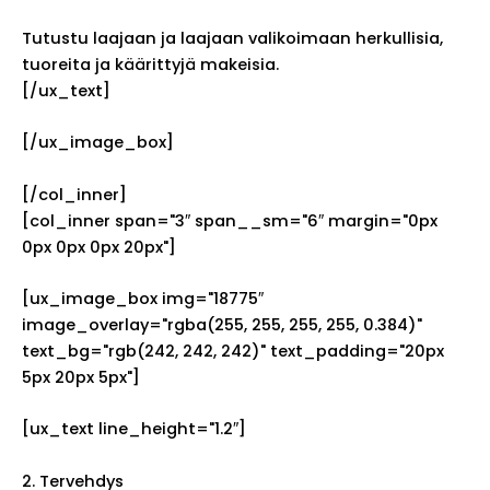
Tutustu laajaan ja laajaan valikoimaan herkullisia,
tuoreita ja käärittyjä makeisia.
[/ux_text]
[/ux_image_box]
[/col_inner]
[col_inner span="3″ span__sm="6″ margin="0px
0px 0px 0px 20px"]
[ux_image_box img="18775″
image_overlay="rgba(255, 255, 255, 255, 0.384)"
text_bg="rgb(242, 242, 242)" text_padding="20px
5px 20px 5px"]
[ux_text line_height="1.2″]
2. Tervehdys