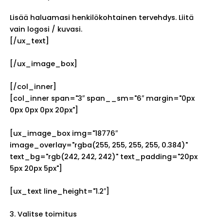
Lisää haluamasi henkilökohtainen tervehdys. Liitä
vain logosi / kuvasi.
[/ux_text]
[/ux_image_box]
[/col_inner]
[col_inner span="3″ span__sm="6″ margin="0px
0px 0px 0px 20px"]
[ux_image_box img="18776″
image_overlay="rgba(255, 255, 255, 255, 0.384)"
text_bg="rgb(242, 242, 242)" text_padding="20px
5px 20px 5px"]
[ux_text line_height="1.2″]
3. Valitse toimitus