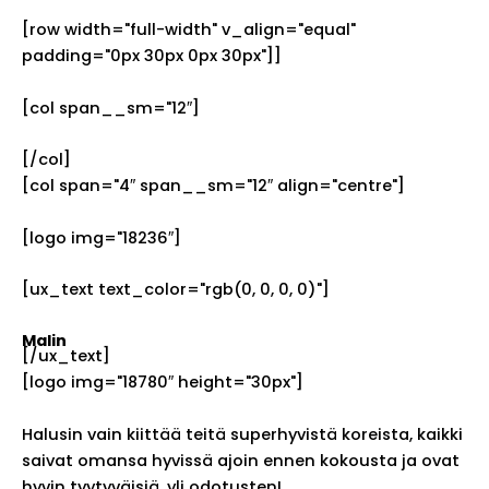
[row width="full-width" v_align="equal"
padding="0px 30px 0px 30px"]]
[col span__sm="12″]
[/col]
[col span="4″ span__sm="12″ align="centre"]
[logo img="18236″]
[ux_text text_color="rgb(0, 0, 0, 0)"]
Malin
[/ux_text]
[logo img="18780″ height="30px"]
Halusin vain kiittää teitä superhyvistä koreista, kaikki
saivat omansa hyvissä ajoin ennen kokousta ja ovat
hyvin tyytyväisiä, yli odotusten!