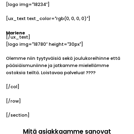
[logo img="18234″]
[ux_text text_color="rgb(0, 0, 0, 0)"]
Marlene
[/ux_text]
[logo img="18780″ height="30px"]
Olemme niin tyytyväisiä sekä joulukoreihinne että
pääsiäismuniinne ja jatkamme mielellämme
ostoksia teiltä. Loistavaa palvelua! ????
[/col]
[/row]
[/section]
Mitä asiakkaamme sanovat