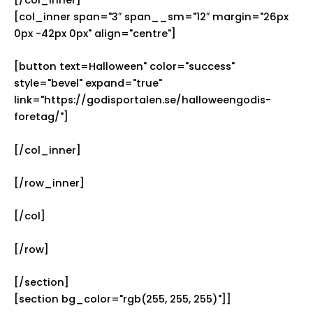
[/col_inner]
[col_inner span="3″ span__sm="12″ margin="26px
0px -42px 0px" align="centre"]
[button text=Halloween" color="success"
style="bevel" expand="true"
link="https://godisportalen.se/halloweengodis-
foretag/"]
[/col_inner]
[/row_inner]
[/col]
[/row]
[/section]
[section bg_color="rgb(255, 255, 255)"]]