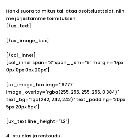
Hanki suora toimitus tai lataa osoiteluettelot, niin
me järjestämme toimituksen.
[/ux_text]
[/ux_image_box]
[/col_inner]
[col_inner span="3″ span__sm="6″ margin="0px
0px 0px 0px 20px"]
[ux_image_box img="18777″
image_overlay="rgba(255, 255, 255, 255, 0.384)"
text_bg="rgb(242, 242, 242)" text_padding="20px
5px 20px 5px"]
[ux_text line_height="1.2″]
4. Istu alas ja rentoudu