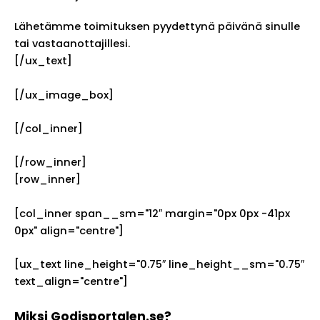
Lähetämme toimituksen pyydettynä päivänä sinulle
tai vastaanottajillesi.
[/ux_text]
[/ux_image_box]
[/col_inner]
[/row_inner]
[row_inner]
[col_inner span__sm="12″ margin="0px 0px -41px
0px" align="centre"]
[ux_text line_height="0.75″ line_height__sm="0.75″
text_align="centre"]
Miksi Godisportalen.se?