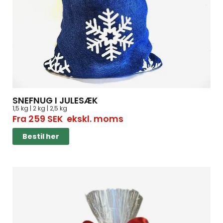
SNEFNUG I JULESÆK
1,5 kg | 2 kg | 2,5 kg
Fra
259
SEK
ekskl. moms
Bestil her