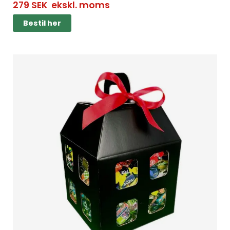
279
SEK
ekskl. moms
Bestil her