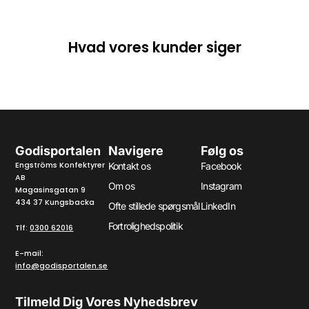
Hvad vores kunder siger
Godisportalen
Navigere
Følg os
Engströms Konfektyrer
Kontakt os
Facebook
AB
Om os
Instagram
Magasinsgatan 9
434 37 Kungsbacka
Ofte stillede spørgsmål
LinkedIn
Fortrolighedspolitik
Tlf:
0300 62016
E-mail:
info@godisportalen.se
Tilmeld Dig Vores Nyhedsbrev