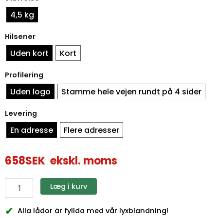
rød,
ottekantet,
4,5 kg
stort
antal
Hilsener
Uden kort
Kort
Profilering
Uden logo
Stamme hele vejen rundt på 4 sider
Levering
En adresse
Flere adresser
658
SEK
ekskl. moms
Læg i kurv
✔
Alla lådor är fyllda med vår lyxblandning!