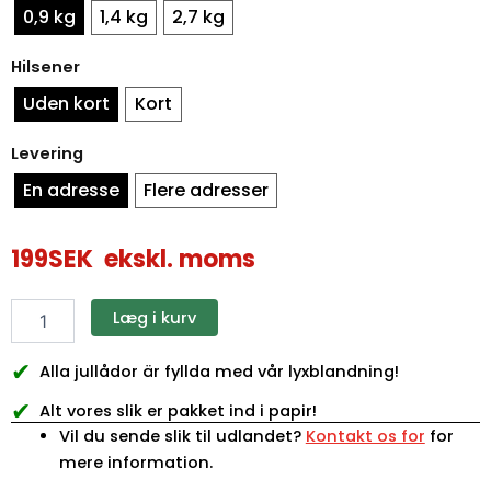
dåse
0,9 kg
1,4 kg
2,7 kg
med
slik,
Hilsener
antal
Uden kort
Kort
Levering
En adresse
Flere adresser
199
SEK
ekskl. moms
Læg i kurv
✔
Alla jullådor är fyllda med vår lyxblandning!
✔
Alt vores slik er pakket ind i papir!
Vil du sende slik til udlandet?
Kontakt os for
for
mere information.