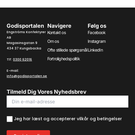
Godisportalen
Navigere
Følg os
Engströms Konfektyrer
Kontakt os
Facebook
AB
Om os
Instagram
Magasinsgatan 9
434 37 Kungsbacka
Ofte stillede spørgsmål
LinkedIn
Fortrolighedspolitik
Tlf:
0300 62016
E-mail:
info@godisportalen.se
Tilmeld Dig Vores Nyhedsbrev
Jeg har læst og accepterer vilkår og betingelser