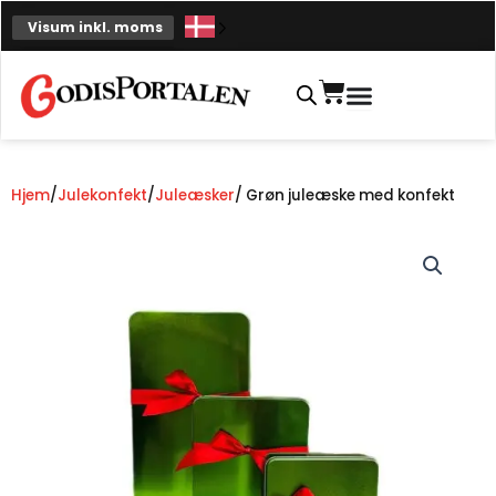
Spring
Visum inkl. moms
til
indhold
Indkøbskurv
Hjem
/
Julekonfekt
/
Juleæsker
/ Grøn juleæske med konfekt