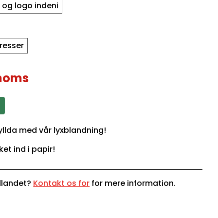
n og logo indeni
dresser
moms
fyllda med vår lyxblandning!
ket ind i papir!
udlandet?
Kontakt os for
for mere information.