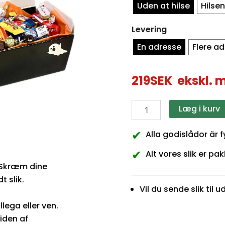
Uden at hilse
Hilse
Levering
En adresse
Flere a
219
SEK
ekskl. 
Læg i kurv
✔
Alla godislådor är 
✔
Alt vores slik er pak
. Skræm dine
 slik.
Vil du sende slik til 
llega eller ven.
iden af