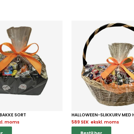
BAKKE SORT
HALLOWEEN-SLIKKURV MED
kl. moms
589
SEK
ekskl. moms
er
Bestil her