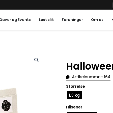
Højtider
Gaver og Events
Løst slik
Foreninger
Om os
Hallowee
Artikelnummer:
164
Halloween-
Størrelse
æske
med
1,3 kg
slik
mængde
Hilsener