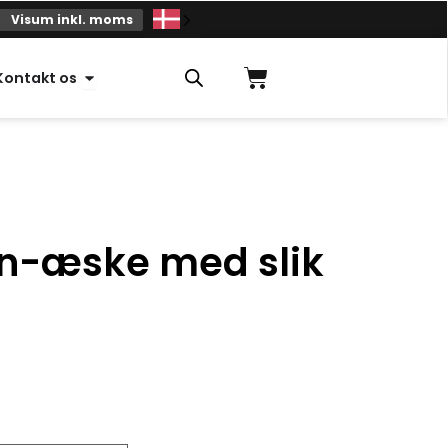
Visum inkl. moms
Indkøbskurv
Åben kontakt
Kontakt os
n-æske med slik