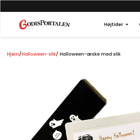
Spring
til
indhold
Åbne 
Højtider
Hjem
/
Halloween-slik
/ Halloween-æske med slik