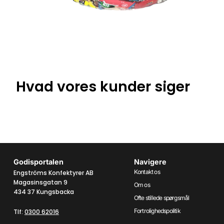
Hvad vores kunder siger
Godisportalen
Navigere
Kontakt os
Engströms Konfektyrer AB
Magasinsgatan 9
Om os
434 37 Kungsbacka
Ofte stillede spørgsmål
Fortrolighedspolitik
Tlf:
0300 62016