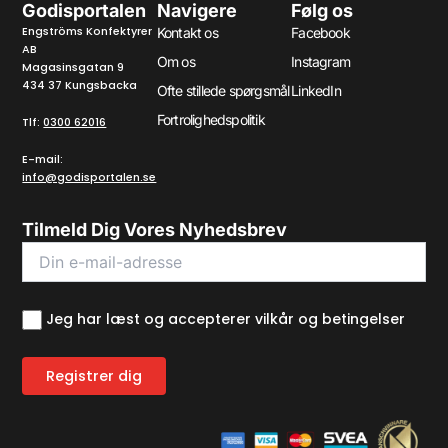
Godisportalen
Navigere
Følg os
Engströms Konfektyrer
Kontakt os
Facebook
AB
Om os
Instagram
Magasinsgatan 9
434 37 Kungsbacka
Ofte stillede spørgsmål
LinkedIn
Fortrolighedspolitik
Tlf:
0300 62016
E-mail:
info@godisportalen.se
Tilmeld Dig Vores Nyhedsbrev
Jeg har læst og accepterer vilkår og betingelser