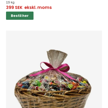
2,5 kg
399
SEK
ekskl. moms
Bestil her