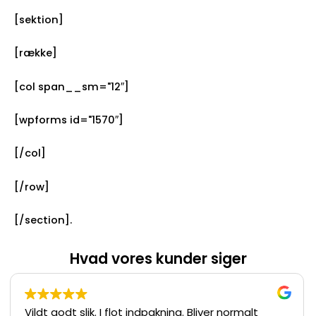
[sektion]
[række]
[col span__sm="12″]
[wpforms id="1570″]
[/col]
[/row]
[/section].
Hvad vores kunder siger
Vildt godt slik. I flot indpakning. Bliver normalt