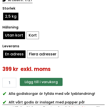
Sommarkorg
Storlek
med
godis
2,5 kg
mängd
Hälsning
Utan kort
Kort
Leverans
En adress
Flera adresser
399
kr
exkl. moms
Lägg till i varukorg
✔
Alla godiskorgar är fyllda med vår lyxblandning!
✔
Allt vårt godis är inslaget med papper på!