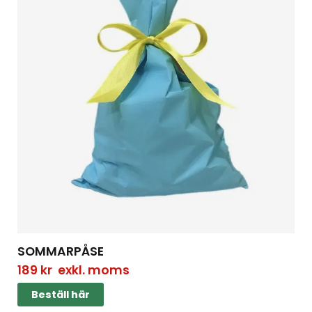
SOMMARPÅSE
189
kr
exkl. moms
Beställ här