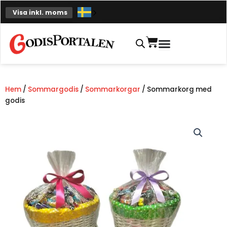
Hoppa
Visa inkl. moms
till
innehåll
Varukorg
Hem
/
Sommargodis
/
Sommarkorgar
/ Sommarkorg med
godis