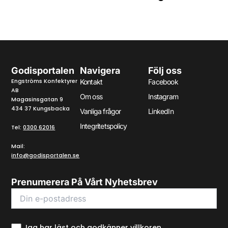
Godisportalen
Navigera
Följ oss
Engströms Konfektyrer
Kontakt
Facebook
AB
Om oss
Instagram
Magasinsgatan 9
434 37 Kungsbacka
Vanliga frågor
LinkedIn
Integritetspolicy
Tel:
0300 62016
Mail:
info@godisportalen.se
Prenumerera På Vårt Nyhetsbrev
Jag har läst och godkänner villkoren