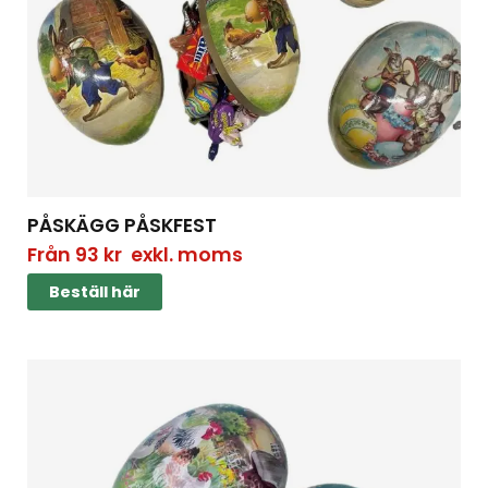
PÅSKÄGG PÅSKFEST
Från
93
kr
exkl. moms
Beställ här