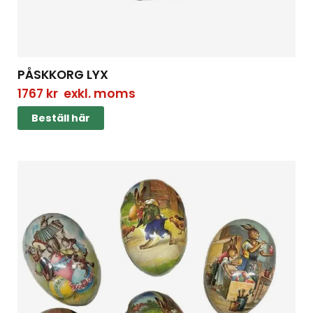
PÅSKKORG LYX
1767
kr
exkl. moms
Beställ här