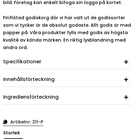
bild. Företag kan enkelt bifoga sin logga på kortet.
Finflätad godiskorg där vi har valt ut de godissorter
som vi tycker är de absolut godaste. Allt godis är med
papper på. Våra produkter fylls med godis av högsta
kvalité av kända märken. En riktig lyxblandning med
andra ord.
Specifikationer
Innehållsförteckning
Ingrediensförteckning
Artikelnr:
311-P
Finflätad
Storlek
påskkorg