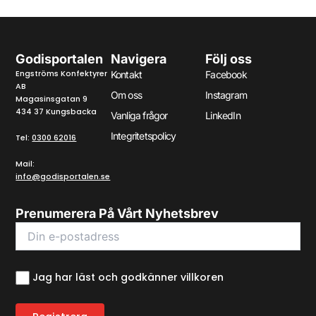
Godisportalen
Navigera
Följ oss
Engströms Konfektyrer
Kontakt
Facebook
AB
Om oss
Instagram
Magasinsgatan 9
434 37 Kungsbacka
Vanliga frågor
LinkedIn
Integritetspolicy
Tel:
0300 62016
Mail:
info@godisportalen.se
Prenumerera På Vårt Nyhetsbrev
Jag har läst och godkänner villkoren