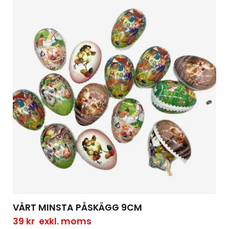
VÅRT MINSTA PÅSKÄGG 9CM
39
kr
exkl. moms