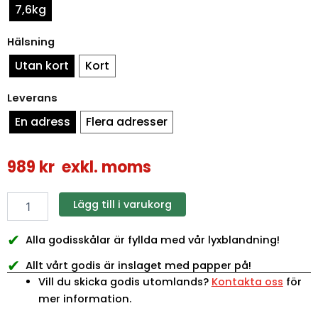
mängd
7,6kg
Hälsning
Utan kort
Kort
Leverans
En adress
Flera adresser
989
kr
exkl. moms
Lägg till i varukorg
✔
Alla godisskålar är fyllda med vår lyxblandning!
✔
Allt vårt godis är inslaget med papper på!
Vill du skicka godis utomlands?
Kontakta oss
för
mer information.