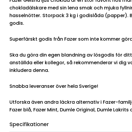
Fazer Geisha ljus choklad är en stor favorit hos m
chokladälskare med sin lena smak och mjuka fyllni
hasselnötter. Storpack 3 kg i godislåda (papper). 
godis.
Superfärskt godis från Fazer som inte kommer göra
Ska du göra din egen blandning av lösgodis för ditt
anställda eller kollegor, så rekommenderar vi dig 
inkludera denna.
Snabba leveranser över hela Sverige!
Utforska även andra läckra alternativ i Fazer-famil
Fazer blå, Fazer Mint, Dumle Original, Dumle Lakrits
Specifikationer