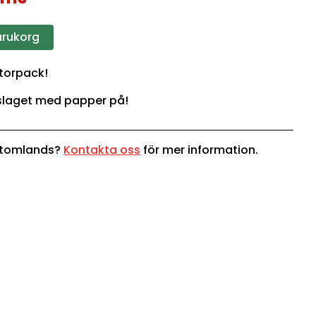
varukorg
storpack!
inslaget med papper på!
 utomlands?
Kontakta oss
för mer information.