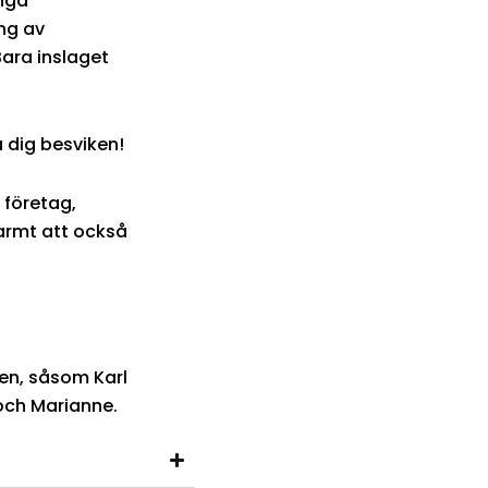
ånga
ng av
Bara inslaget
 dig besviken!
 företag,
varmt att också
jen, såsom Karl
 och Marianne.