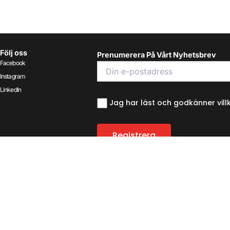
Följ oss
Prenumerera På Vårt Nyhetsbrev
Facebook
Instagram
LinkedIn
Jag har läst och godkänner vill
Copyright © 2026 Engströms Konfektyrer AB.