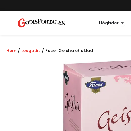
Hoppa
till
innehåll
Öppn
Högtider
Hem
/
Lösgodis
/ Fazer Geisha choklad