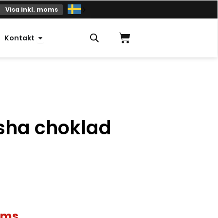
Visa inkl. moms
Varukorg
Öppna Kontakt
Kontakt
isha choklad
oms