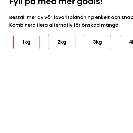
Fyll på med mer godis!
Beställ mer av vår favoritblandning enkelt och snabbt
Kombinera flera alternativ för önskad mängd.
1kg
2kg
3kg
4