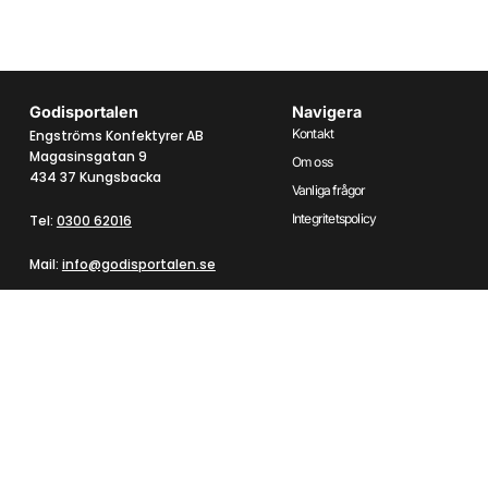
Godisportalen
Navigera
Kontakt
Engströms Konfektyrer AB
Magasinsgatan 9
Om oss
434 37 Kungsbacka
Vanliga frågor
Integritetspolicy
Tel:
0300 62016
Mail:
info@godisportalen.se