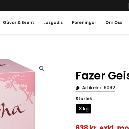
a Högtider
Gåvor & Event
Lösgodis
Föreningar
Om Oss
Fazer Ge
Artikelnr:
9092
Fazer
Storlek
Geisha
choklad
3 kg
mängd
638
kr
exkl. m