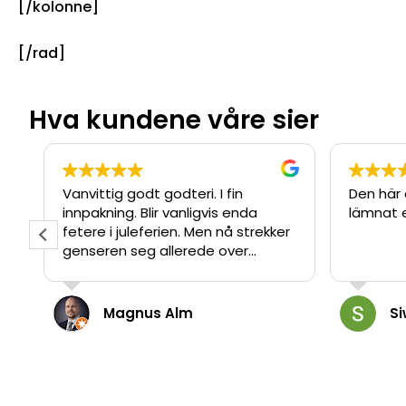
[/kolonne]
[/rad]
Hva kundene våre sier
Vanvittig godt godteri. I fin
Den här
innpakning. Blir vanligvis enda
lämnat e
fetere i juleferien. Men nå strekker
genseren seg allerede over
magen min.
Magnus Alm
Si