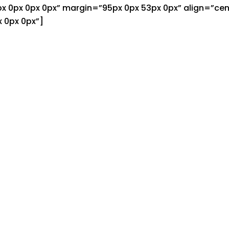
x 0px 0px 0px” margin=”95px 0px 53px 0px” align=”c
 0px 0px”]