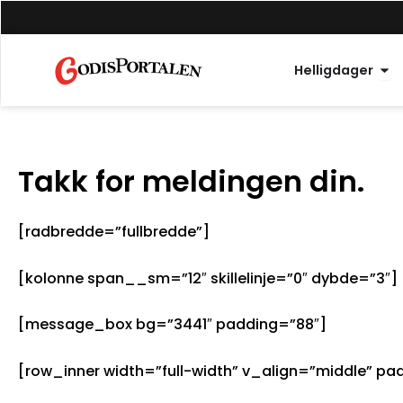
Hopp
til
innhold
Åpn
Helligdager
Takk for meldingen din.
[radbredde=”fullbredde”]
[kolonne span__sm=”12″ skillelinje=”0″ dybde=”3″]
[message_box bg=”3441″ padding=”88″]
[row_inner width=”full-width” v_align=”middle” pa