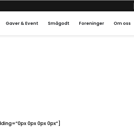
e helligdager
Gaver & Event
Smågodt
Foreninger
Om oss
dding=”0px 0px 0px 0px”]