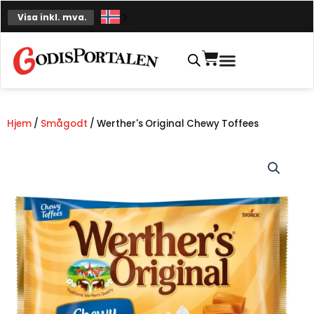
Hopp
Visa inkl. mva.
til
innhold
Handlekurv
Hjem
/
Smågodt
/ Werther's Original Chewy Toffees