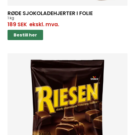
RØDE SJOKOLADEHJERTER I FOLIE
1 kg
189
SEK
ekskl. mva.
Bestill her