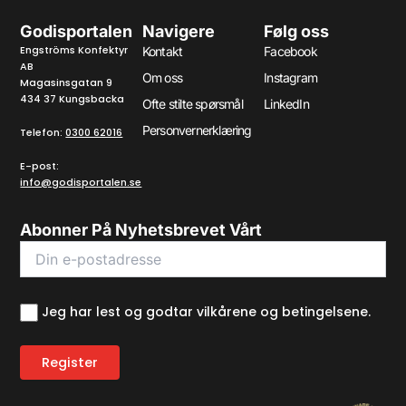
Godisportalen
Navigere
Følg oss
Engströms Konfektyr
Kontakt
Facebook
AB
Om oss
Instagram
Magasinsgatan 9
434 37 Kungsbacka
Ofte stilte spørsmål
LinkedIn
Personvernerklæring
Telefon:
0300 62016
E-post:
info@godisportalen.se
Abonner På Nyhetsbrevet Vårt
Jeg har lest og godtar vilkårene og betingelsene.