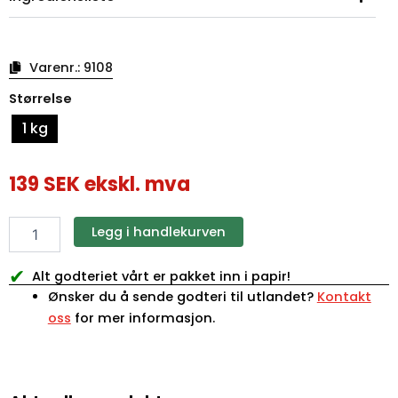
Varenr.:
9108
Werthers
Størrelse
Original
Chewy
1 kg
Toffees
antall
139
SEK
ekskl. mva
Legg i handlekurven
✔
Alt godteriet vårt er pakket inn i papir!
Ønsker du å sende godteri til utlandet?
Kontakt
oss
for mer informasjon.