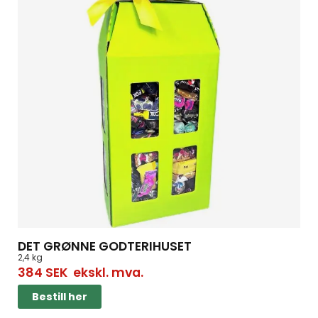
DET GRØNNE GODTERIHUSET
2,4 kg
384
SEK
ekskl. mva.
Bestill her