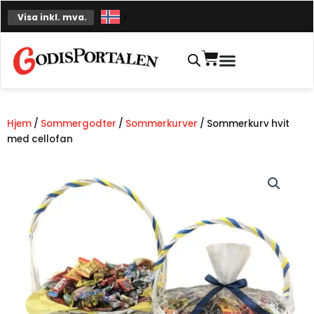
Hopp
Visa inkl. mva.
til
innhold
Handlekurv
Hjem
/
Sommergodter
/
Sommerkurver
/ Sommerkurv hvit
med cellofan