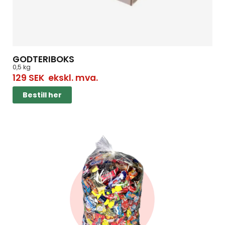
GODTERIBOKS
0,5 kg
129
SEK
ekskl. mva.
Bestill her