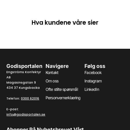
Hva kundene våre sier
Godisportalen
Navigere
Følg oss
Engströms Konfektyr
Kontakt
Facebook
AB
Om oss
Instagram
Magasinsgatan 9
434 37 Kungsbacka
Ofte stilte spørsmål
LinkedIn
Personvernerklæring
Telefon:
0300 62016
E-post:
info@godisportalen.se
Abonner På Nyhetsbrevet Vårt