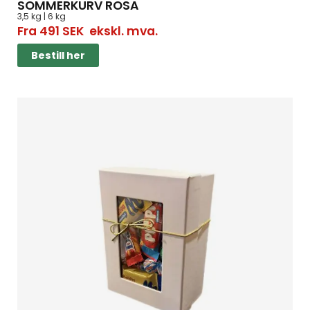
SOMMERKURV ROSA
3,5 kg | 6 kg
Fra
491
SEK
ekskl. mva.
Bestill her