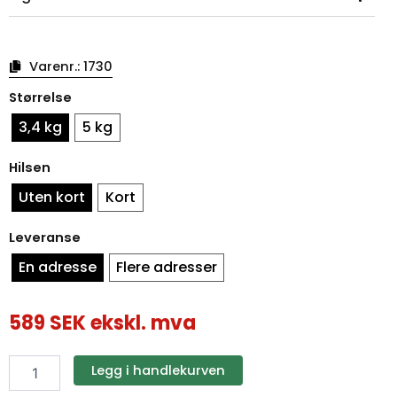
Varenr.:
1730
Sommerkurv
Størrelse
hvit
med
3,4 kg
5 kg
cellofan
antall
Hilsen
Uten kort
Kort
Leveranse
En adresse
Flere adresser
589
SEK
ekskl. mva
Legg i handlekurven